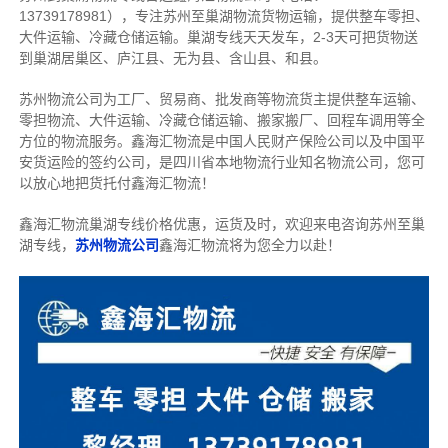
13739178981），专注苏州至巢湖物流货物运输，提供整车零担、
大件运输、冷藏仓储运输。巢湖专线天天发车，2-3天可把货物送
到巢湖居巢区、庐江县、无为县、含山县、和县。
苏州物流公司为工厂、贸易商、批发商等物流货主提供整车运输、
零担物流、大件运输、冷藏仓储运输、搬家搬厂、回程车调用等全
方位的物流服务。鑫海汇物流是中国人民财产保险公司以及中国平
安货运险的签约公司，是四川省本地物流行业知名物流公司，您可
以放心地把货托付鑫海汇物流！
鑫海汇物流巢湖专线价格优惠，运货及时，欢迎来电咨询苏州至巢
湖专线，
苏州物流公司
鑫海汇物流将为您全力以赴！