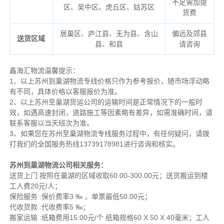
不足需加提
区、吴中区、虎丘区、姑苏区
货费
居巢区、庐江县、无为县、含山
偏远及郊县
送货区域
县、和县
请咨询
鑫海汇物流温馨提示：
1、以上苏州到巢湖物流专线价格只作为参考报价，随市场浮动略
有不同，具体价格以客服报价为准。
2、以上
苏州
至巢湖货运公司的运输时间是正常情况下的一般时
效，如遇高速封闭，道路施工等因素略有差异，如需准确时间，请
联系客服以当天班次为准。
3、如果您在
苏州
至巢湖物流专线服务过程中，有任何疑问，请拨
打我们的全国服务热线13739178981进行咨询和核实。
苏州到巢湖物流公司相关服务：
送货上门:按照在巢湖的区域收取60.00-300.00元；送货搬运到楼
工人费20元/人；
保险服务 :保价费率3 ‰ ，单票最低50.00元；
代收货款 :代收费率5 ‰；
搬家运输 :纸箱费用15.00元/个 纸箱规格60 X 50 X 40毫米；工人