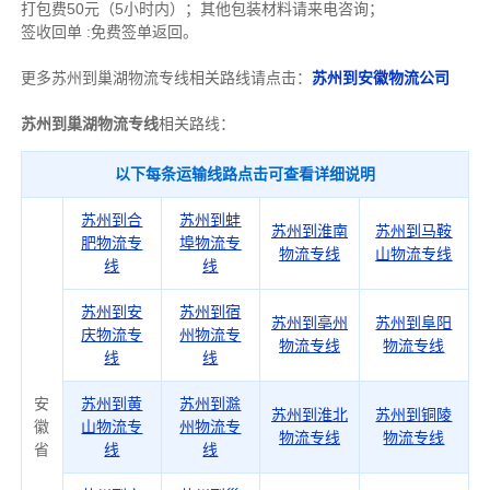
打包费50元（5小时内）；其他包装材料请来电咨询；
签收回单 :免费签单返回。
更多苏州到巢湖物流专线相关路线请点击：
苏州到安徽物流公司
苏州到巢湖物流专线
相关路线：
以下每条运输线路点击可查看详细说明
苏州到合
苏州到蚌
苏州到淮南
苏州到马鞍
肥物流专
埠物流专
物流专线
山物流专线
线
线
苏州到安
苏州到宿
苏州到亳州
苏州到阜阳
庆物流专
州物流专
物流专线
物流专线
线
线
安
苏州到黄
苏州到滁
苏州到淮北
苏州到铜陵
徽
山物流专
州物流专
物流专线
物流专线
省
线
线