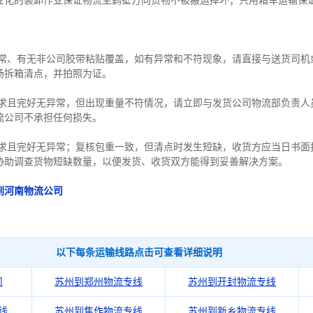
业化的装卸作业保证物流主鹤壁方向货物不被搬运摔坏；只用箱车运输保
异常、有无非公司胶带粘贴覆盖，如有异常和不符现象，请直接与送货司机
场拆箱清点，并拍照为证。
要求且完好无异常，但出现重量不符情况，请立即与发货公司物流部负责人
流公司不承担任何损失。
要求且完好无异常；复核包重一致，但清点时发生短缺，收货方应当日书面
协助调查货物短缺数量，以便发货、收货双方能得到妥善解决方案。
到河南物流公司
以下每条运输线路点击可查看详细说明
司
苏州到郑州物流专线
苏州到开封物流专线
线
苏州到焦作物流专线
苏州到新乡物流专线