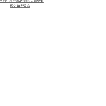
州到汕尾危险品运输-苏州至汕
尾化学品运输