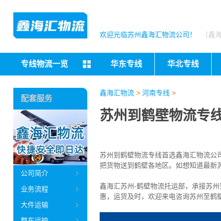
欢迎光临苏州鑫海汇物流公司！
（鑫
专线物流一览
华东专线
华北专线
鑫海汇物流
>
河南专线
>
配套服务
苏州到鹤壁物流专线
苏州到鹤壁物流专线首选鑫海汇物流公司（
把货物送到鹤壁各地区
。如想知道最新
公司简介
鑫海汇苏州-鹤壁物流托运部，
承接苏州
业务流程
惠，运货及时，欢迎来电咨询苏州至鹤
大件运输
整车运输