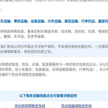
鑫海汇物流公司统一热线13739178981，以便我们在最快的时间内
障：
整车运输、零担运输、设备运输、大件运输、展览运输、行李托运、搬家
易碎物品特殊包装，量身定制木箱或木架：如冰箱、洗衣机、空调、电视
董、雕塑、艺术品、名贵字画等。
鑫海汇物流公司与中国太平洋财产保险、平安保险保持长期合作，一旦德
责处理理赔事宜，免除您的后顾之忧。
州到德宏物流、货运、仓储、配送等服务为一体的现代化物流企业，分公司
整车零担，包小车服务，包装搬运，长短途搬家服务，行李托运）、大小
变通的个性化专线物流运输服务。
以下每条运输线路点击可查看详细说明
苏州到昆明物流专线
苏州到曲靖物流专线