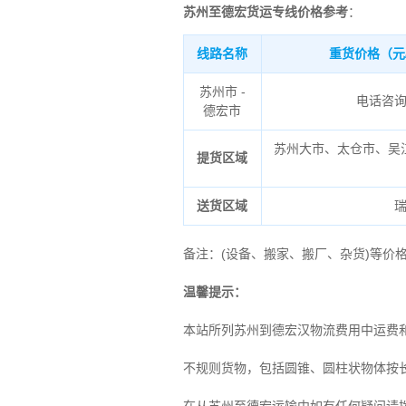
苏州至德宏货运专线价格参考
：
线路名称
重货价格（元
苏州市 -
电话咨
德宏市
苏州大市、太仓市、吴
提货区域
送货区域
备注
：
(设备、搬家、搬厂、杂货)等价
温馨提示：
本站所列苏州到德宏汉物流费用中运费
不规则货物，包括圆锥、圆柱状物体按