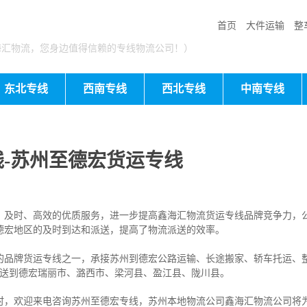
首页
大件运输
整
海汇物流，您身边值得信赖的专线物流公司！）
东北专线
西南专线
西北专线
中南专线
-苏州至德宏货运专线
、及时、高效的优质服务，进一步提高鑫海汇物流货运专线品牌竞争力，
德宏地区的及时到达和派送，提高了物流派送的效率。
的品牌货运专线之一，
承接苏州到德宏公路运输、长途搬家、轿车托运、
物送到德宏瑞丽市、潞西市、梁河县、盈江县、陇川县。
时，欢迎来电咨询苏州至德宏专线，苏州本地
物流公司
鑫海汇物流公司将