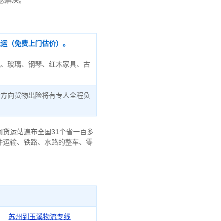
为您解决。
托运（免费上门估价）。
机、玻璃、钢琴、红木家具、古
宏方向货物出险将有专人全程负
货运站遍布全国31个省一百多
件运输、铁路、水路的整车、零
苏州到玉溪物流专线