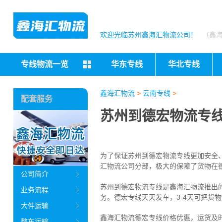
欢迎光临苏州鑫海汇物流公司！
（鑫
专线物流一览
华东专线
华北专线
鑫海汇物流
>
云南专线
>
配套服务
苏州到德宏物流专线
为了保证苏州到德宏物流专线更加安全
汇物流公司分部，极大的保障了货物在
公司简介
苏州到德宏物流专线是鑫海汇物流推出
业务流程
务。
德宏专线天天发车，3-4天可把货
大件运输
鑫海汇物流德宏专线价格优惠，运货及
整车运输