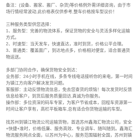
备注
：
(设备、搬家、搬厂、杂货)等价格例外需详细咨询，由于市
场行情经常波动,此价格表仅供参考,整车价格按车型议价！
三种服务类型供您选择：
1、服务型：完善的物流体系，保证货物的安全与灵活多样化运输
方式。
2、时速型：当天发车，快速直达，准时到货，价格公平合理。
3、普通类：覆盖面广，到达地点多，价格相对便宜，适合普通货
物运送。
多部门协同合作，确保货物安全到达：
业务部：24小时手机在线，多条专线电话接听你的来电，第一时间
为镇江方向客户解决发货问题。
客服部：主动反馈物流信息，免去您查货的烦恼！每次发货时反馈
信息给客户，到货后服务质量回访,真诚为你服务。
操作部：多位资深的码车专家，为客户节省成本，回程车资源第一
时间让客户享有，高栏平板箱车,总有适合你货物运输的车型。
找苏州到镇江物流公司运输货物，首选苏州鑫海汇物流公司，安全
+快捷+准时，价格低廉、服务高效、专业调车、随叫随到。鑫海汇
物流服务网点全面，以苏州为中心，服务范围辐射全国，苏州到镇