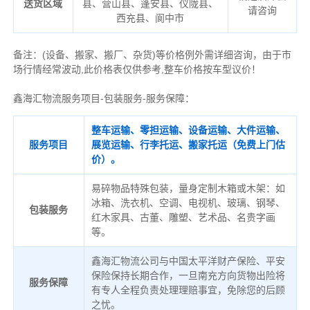
送货区域
县、营山县、蓬安县、仪陇县、
请咨询
西充县、阆中市
备注
：
(设备、搬家、搬厂、杂货)等价格例外需详细咨询，由于市
场行情经常波动,此价格表仅供参考,整车价格按车型议价！
鑫海汇物流服务项目-包装服务-服务保障：
整车运输、零担运输、设备运输、大件运输、
服务项目
展览运输、行李托运、搬家托运（免费上门估
价）。
易碎物品特殊包装，量身定制木箱或木架：如
冰箱、洗衣机、空调、电视机、玻璃、钢琴、
包装服务
红木家具、古董、雕塑、艺术品、名贵字画
等。
鑫海汇物流公司与中国太平洋财产保险、平安
保险保持长期合作，一旦南充方向货物出险将
服务保障
有专人全程负责处理理赔事宜，免除您的后顾
之忧。