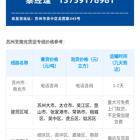
苏州至南充货运专线价格参考
：
运输时间
重货价格
泡货价格（元/
线路名称
（几天到
（元/吨）
立方）
达）
苏州市 -
电话咨询
电话咨询
1-2天
南充市
量大可免费
苏州大市、太仓市、吴江区、昆
上门取货，
提货区域
山市、张家港市、常熟市、相城
不足需加提
区、吴中区、虎丘区、姑苏区
货费
顺庆区、高坪区、嘉陵区、南部
偏远及郊县