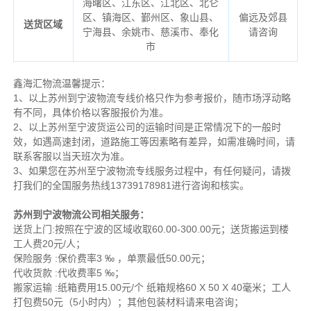
海曙区、江东区、江北区、北仑
区、镇海区、鄞州区、象山县、
偏远及郊县
送货区域
宁海县、余姚市、慈溪市、奉化
请咨询
市
鑫海汇物流温馨提示：
1、以上苏州到宁波物流专线价格只作为参考报价，随市场浮动略
有不同，具体价格以客服报价为准。
2、以上
苏州
至宁波货运公司的运输时间是正常情况下的一般时
效，如遇高速封闭，道路施工等因素略有差异，如需准确时间，请
联系客服以当天班次为准。
3、如果您在
苏州
至宁波物流专线服务过程中，有任何疑问，请拨
打我们的全国服务热线13739178981进行咨询和核实。
苏州到宁波物流公司相关服务：
送货上门:按照在宁波的区域收取60.00-300.00元；送货搬运到楼
工人费20元/人；
保险服务 :保价费率3 ‰ ，单票最低50.00元；
代收货款 :代收费率5 ‰；
搬家运输 :纸箱费用15.00元/个 纸箱规格60 X 50 X 40毫米；工人
打包费50元（5小时内）；其他包装材料请来电咨询；