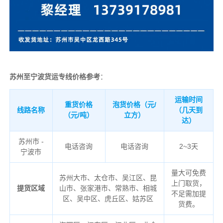
苏州至宁波货运专线价格参考
：
运输时间
重货价格
泡货价格（元/
线路名称
（几天到
（元/吨）
立方）
达）
苏州市 -
电话咨询
电话咨询
2~3天
宁波市
量大可免费
苏州大市、
太仓市、吴江区、昆
上门取货，
提货区域
山市、张家港市、常熟市、相城
不足需加提
区、吴中区、虎丘区、姑苏区
货费。