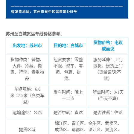
苏州至白城货运专线价格参考
：
货物价格：电议
出发地：苏州市
目的地：白城市
或面议
货物种类：普物、
组货要求：零整
服务延伸：上门
大件、冷藏、搬
不限、整车、零
提货、送货上门
家、行李、贵重物
担、包裹、拚
（货量说明:不
品
货、
限）
车辆规格：6.8
发车时间：晚上
所需时间：0-1天
米-17.5米（各类车
十二点
（当天不算）
型）
运输途径：公路
是否中转：直达
是否往返：往返
锦江区、青羊区、金牛区、武侯区、
提货区域
成华区、郫都区、温江区、双流区、