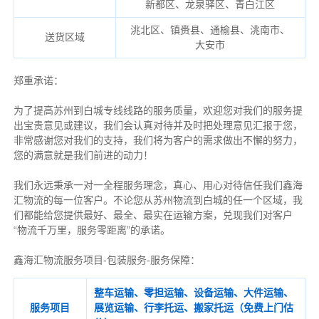
新都区、龙泉驿区、青白江区
洮北区、镇赉县、通榆县、洮南市、
送货区域
大安市
郑重承诺：
为了提高苏州到白城专线线路的服务质量，欢迎您对我们的服务提
出宝贵意见或建议，我们会认真对待并及时把处理意见汇报于您，
非常感谢您对我们的支持，我们将为客户的需求做出不懈的努力，
您的满意就是我们前进的动力！
我们永远秉承一对一全程服务理念，真心、用心对待信任我们鑫海
汇物流的每一位客户。不论您从苏州物流到白城的任一个区域，我
们都能给您提供最好、最全、最实在运输方案，兑现我们对客户
“物流千万里，服务零距离”的承诺。
鑫海汇物流服务项目-包装服务-服务保障：
整车运输、零担运输、设备运输、大件运输、
服务项目
展览运输、行李托运、搬家托运（免费上门估