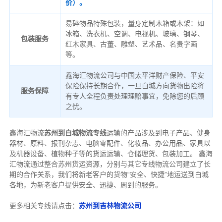
价）。
易碎物品特殊包装，量身定制木箱或木架：如
冰箱、洗衣机、空调、电视机、玻璃、钢琴、
包装服务
红木家具、古董、雕塑、艺术品、名贵字画
等。
鑫海汇物流公司与中国太平洋财产保险、平安
保险保持长期合作，一旦白城方向货物出险将
服务保障
有专人全程负责处理理赔事宜，免除您的后顾
之忧。
鑫海汇物流
苏州到白城物流专线
运输的产品涉及到电子产品、健身
器材、原料、报刊杂志、电脑零配件、化妆品、办公用品、家具以
及机器设备、植物种子等的货运运输、仓储理货、包装加工。 鑫海
汇物流通过整合苏州货运资源，分别与其它专线物流公司建立了长
期的合作关系，我们将新老客户的货物“安全、快捷”地运送到白城
各地，为新老客户提供安全、迅捷、周到的服务。
更多相关专线请点击：
苏州到吉林物流公司