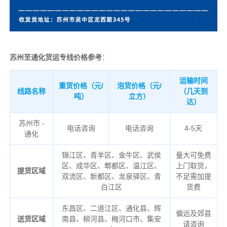
苏州至通化货运专线价格参考
：
运输时间
重货价格（元/
泡货价格（元/
线路名称
（几天到
吨）
立方）
达）
苏州市 -
电话咨询
电话咨询
4-5天
通化
锦江区、青羊区、金牛区、武侯
量大可免费
区、成华区、郫都区、温江区、
上门取货，
提货区域
双流区、新都区、龙泉驿区、青
不足需加提
白江区
货费
东昌区、二道江区、通化县、辉
偏远及郊县
送货区域
南县、柳河县、梅河口市、集安
请咨询