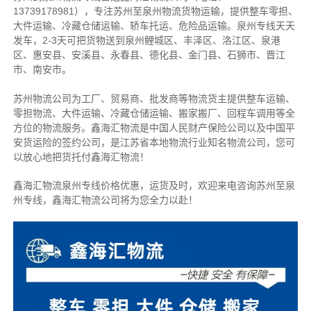
13739178981），专注苏州至泉州物流货物运输，提供整车零担、
大件运输、冷藏仓储运输、轿车托运、危险品运输。泉州专线天天
发车，2-3天可把货物送到泉州鲤城区、丰泽区、洛江区、泉港
区、惠安县、安溪县、永春县、德化县、金门县、石狮市、晋江
市、南安市。
苏州物流公司为工厂、贸易商、批发商等物流货主提供整车运输、
零担物流、大件运输、冷藏仓储运输、搬家搬厂、回程车调用等全
方位的物流服务。鑫海汇物流是中国人民财产保险公司以及中国平
安货运险的签约公司，是江苏省本地物流行业知名物流公司，您可
以放心地把货托付鑫海汇物流！
鑫海汇物流泉州专线价格优惠，运货及时，欢迎来电咨询苏州至泉
州专线，鑫海汇物流公司将为您全力以赴！