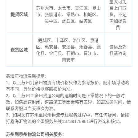
量大可免
苏州大市、太仓市、吴江区、昆山
费上门取
提货区域
市、张家港市、常熟市、相城区、
货，不足
吴中区、虎丘区、姑苏区
需加提货
费
鲤城区、丰泽区、洛江区、泉港
区、惠安县、安溪县、永春县、德
偏远及郊
送货区域
化县、金门县、石狮市、晋江市、
县请咨询
南安市
鑫海汇物流温馨提示：
1、以上苏州到泉州物流专线价格只作为参考报价，随市场浮动略
有不同，具体价格以客服报价为准。
2、以上
苏州
至泉州货运公司的运输时间是正常情况下的一般时
效，如遇高速封闭，道路施工等因素略有差异，如需准确时间，请
联系客服以当天班次为准。
3、如果您在
苏州
至泉州物流专线服务过程中，有任何疑问，请拨
打鑫海汇物流的全国服务热线13739178981进行咨询和核实。
苏州到泉州物流公司相关服务：