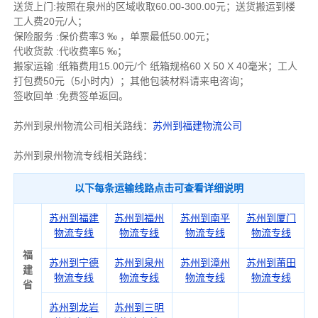
送货上门:按照在泉州的区域收取60.00-300.00元；送货搬运到楼
工人费20元/人；
保险服务 :保价费率3 ‰ ，单票最低50.00元；
代收货款 :代收费率5 ‰；
搬家运输 :纸箱费用15.00元/个 纸箱规格60 X 50 X 40毫米；工人
打包费50元（5小时内）；其他包装材料请来电咨询；
签收回单 :免费签单返回。
苏州到泉州物流公司相关路线：
苏州到福建物流公司
苏州到泉州物流专线相关路线：
以下每条运输线路点击可查看详细说明
苏州到福建
苏州到福州
苏州到南平
苏州到厦门
物流专线
物流专线
物流专线
物流专线
福
苏州到宁德
苏州到泉州
苏州到漳州
苏州到莆田
建
物流专线
物流专线
物流专线
物流专线
省
苏州到龙岩
苏州到三明