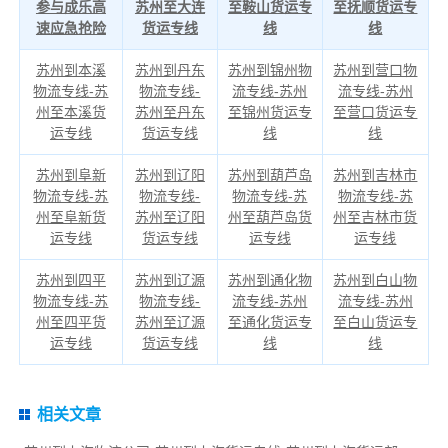
参与成乐高
苏州至大连
至鞍山货运专
至抚顺货运专
速应急抢险
货运专线
线
线
苏州到本溪
苏州到丹东
苏州到锦州物
苏州到营口物
物流专线-苏
物流专线-
流专线-苏州
流专线-苏州
州至本溪货
苏州至丹东
至锦州货运专
至营口货运专
运专线
货运专线
线
线
苏州到阜新
苏州到辽阳
苏州到葫芦岛
苏州到吉林市
物流专线-苏
物流专线-
物流专线-苏
物流专线-苏
州至阜新货
苏州至辽阳
州至葫芦岛货
州至吉林市货
运专线
货运专线
运专线
运专线
苏州到四平
苏州到辽源
苏州到通化物
苏州到白山物
物流专线-苏
物流专线-
流专线-苏州
流专线-苏州
州至四平货
苏州至辽源
至通化货运专
至白山货运专
运专线
货运专线
线
线
相关文章