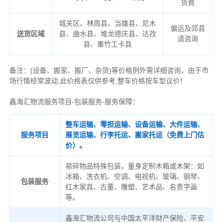
货费
城关区、林周县、当雄县、尼木
偏远及郊县
送货区域
县、曲水县、堆龙德庆县、达孜
请咨询
县、墨竹工卡县
备注
：
(设备、搬家、搬厂、杂货)等价格例外需详细咨询，由于市
场行情经常波动,此价格表仅供参考,整车价格按车型议价！
鑫海汇物流服务项目-包装服务-服务保障：
整车运输、零担运输、设备运输、大件运输、
服务项目
展览运输、行李托运、搬家托运（免费上门估
价）。
易碎物品特殊包装，量身定制木箱或木架：如
冰箱、洗衣机、空调、电视机、玻璃、钢琴、
包装服务
红木家具、古董、雕塑、艺术品、名贵字画
等。
鑫海汇物流公司与中国太平洋财产保险、平安