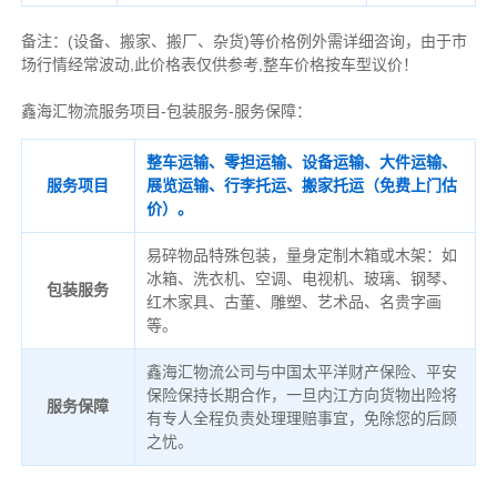
备注
：
(设备、搬家、搬厂、杂货)等价格例外需详细咨询，由于市
场行情经常波动,此价格表仅供参考,整车价格按车型议价！
鑫海汇物流服务项目-包装服务-服务保障：
整车运输、零担运输、设备运输、大件运输、
服务项目
展览运输、行李托运、搬家托运（免费上门估
价）。
易碎物品特殊包装，量身定制木箱或木架：如
冰箱、洗衣机、空调、电视机、玻璃、钢琴、
包装服务
红木家具、古董、雕塑、艺术品、名贵字画
等。
鑫海汇物流公司与中国太平洋财产保险、平安
保险保持长期合作，一旦内江方向货物出险将
服务保障
有专人全程负责处理理赔事宜，免除您的后顾
之忧。