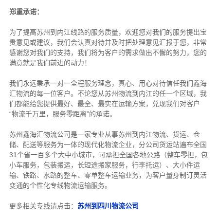
郑重承诺：
为了提高苏州到内江线路的服务质量，欢迎您对我们的服务提出宝
贵意见或建议，我们会认真对待并及时把处理意见汇报于您，非常
感谢您对我们的支持，我们将为客户的需求做出不懈的努力，您的
满意就是我们前进的动力！
我们永远秉承一对一全程服务理念，真心、用心对待信任我们鑫海
汇物流的每一位客户。不论您从苏州物流到内江的任一个区域，我
们都能给您提供最好、最全、最实在运输方案，兑现我们对客户
“物流千万里，服务零距离”的承诺。
苏州鑫海汇物流公司是一家专业从事苏州到内江物流、货运、仓
储、配送等服务为一体的现代化物流企业，分公司货运站遍布全国
31个省一百多个大中小城市，可承担全国各地公路（整车零担，包
小车服务，包装搬运，长短途搬家服务，行李托运）、大小件运
输、铁路、水路的整车、零单整车运输业务，为客户量身制订灵活
变通的个性化专线物流运输服务。
更多相关专线请点击：
苏州到四川物流公司