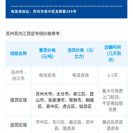
苏州至内江货运专线价格参考
：
运输时间
重货价格
泡货价格（元/
线路名称
（几天到
（元/吨）
立方）
达）
苏州市 -
电话咨询
电话咨询
1-2天
内江市
量大可免费
苏州大市、太仓市、吴江区、昆
上门取货，
提货区域
山市、张家港市、常熟市、相城
不足需加提
区、吴中区、虎丘区、姑苏区
货费
市中区、东兴区、威远县、资中
偏远及郊县
送货区域
县、隆昌县
请咨询