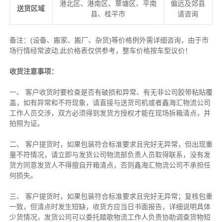
港北区、港南区、覃塘区、平南
偏远及郊县
送货区域
县、桂平市
请咨询
备注
：
(设备、搬家、搬厂、杂货)等价格例外需详细咨询，由于市
场行情经常波动,此价格表仅供参考，整车价格按车型议价！
收货注意事项：
一、 客户收货时要检查是否有破损和异常、有无非公司胶带粘贴覆
盖，如有异常和不符现象，请直接与送货司机或者鑫海汇物流公司
工作人员交涉，双方必须得到发货方授权才能在现场拆箱清点，并
拍照为证。
二、 客户提货时，如果包装符合标准要求且完好无异常，但出现重
量不符情况，请立即与发货公司物流部负责人员取得联系，没有发
货方同意发货人不得擅自开箱清点，否则鑫海汇物流公司不承担任
何损失。
三、 客户提货时，如果包装符合标准要求且完好无异常；复核包重
一致，但清点时发生短缺，收货方应当日书面报告，详细说明具体
少货情况，发货公司可以委托踏歌物流工作人负责协助调查货物短