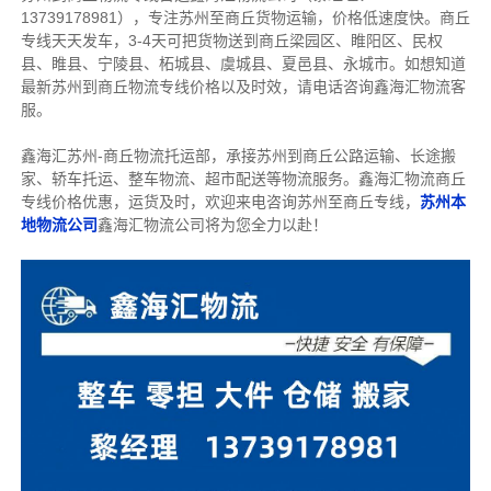
13739178981），专注苏州至商丘货物运输，价格低速度快。
商丘
专线天天发车，3-4天可把货物送到商丘
梁园区、睢阳区、民权
县、睢县、宁陵县、柘城县、虞城县、夏邑县、永城市。如想知道
最新苏州到商丘物流专线价格以及时效，请电话咨询鑫海汇物流客
服。
鑫海汇苏州-商丘物流托运部，
承接苏州到商丘公路运输、长途搬
家、轿车托运、整车物流、超市配送等物流服务。
鑫海汇物流商丘
专线价格优惠，运货及时，欢迎来电咨询苏州至商丘专线，
苏州
本
地物流公司
鑫海汇物流公司将为您全力以赴！