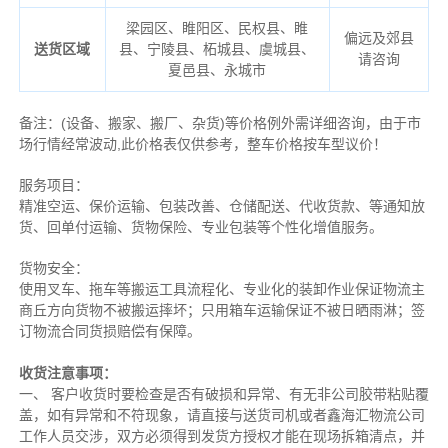
梁园区、睢阳区、民权县、睢
偏远及郊县
送货区域
县、宁陵县、柘城县、虞城县、
请咨询
夏邑县、永城市
备注
：
(设备、搬家、搬厂、杂货)等价格例外需详细咨询，由于市
场行情经常波动,此价格表仅供参考，整车价格按车型议价！
服务项目：
精准空运、保价运输、包装改善、仓储配送、代收货款、等通知放
货、回单付运输、货物保险、专业包装等个性化增值服务。
货物安全：
使用叉车、拖车等搬运工具流程化、专业化的装卸作业保证物流主
商丘方向货物不被搬运摔坏；只用箱车运输保证不被日晒雨淋；签
订物流合同货损赔偿有保障。
收货注意事项：
一、 客户收货时要检查是否有破损和异常、有无非公司胶带粘贴覆
盖，如有异常和不符现象，请直接与送货司机或者鑫海汇物流公司
工作人员交涉，双方必须得到发货方授权才能在现场拆箱清点，并