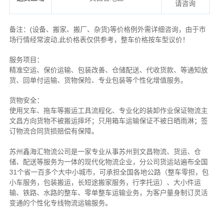
请咨询
备注
：
(设备、搬家、搬厂、杂货)等价格例外需详细咨询，由于市
场行情经常波动,此价格表仅供参考，整车价格按车型议价！
服务项目：
精准空运、保价运输、包装改善、仓储配送、代收货款、等通知放
货、回单付运输、货物保险、专业包装等个性化增值服务。
货物安全：
使用叉车、拖车等搬运工具流程化、专业化的装卸作业保证物流主
文昌方向货物不被搬运摔坏；只用箱车运输保证不被日晒雨淋；签
订物流合同货损赔偿有保障。
苏州鑫海汇物流公司是一家专业从事苏州到文昌物流、货运、仓
储、配送等服务为一体的现代化物流企业，分公司货运站遍布全国
31个省一百多个大中小城市，可承担全国各地公路（整车零担，包
小车服务，包装搬运，长短途搬家服务，行李托运）、大小件运
输、铁路、水路的整车、零单整车运输业务，为客户量身制订灵活
变通的个性化专线物流运输服务。