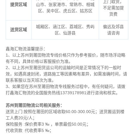
上门取货，
提货区域
山市、张家港市、常熟市、相城
不足需加提
区、吴中区、虎丘区、姑苏区
货费
城厢区、涵江区、荔城区、秀屿
偏远及郊县
送货区域
区、仙游县
请咨询
鑫海汇物流温馨提示：
1、以上苏州到莆田物流专线价格只作为参考报价，随市场浮动略
有不同，具体价格以客服报价为准。
2、以上
苏州
至莆田货运公司的运输时间是正常情况下的一般时
效，如遇高速封闭，道路施工等因素略有差异，如需准确时间，请
联系客服以当天班次为准。
3、如果您在
苏州
至莆田物流专线服务过程中，有任何疑问，请拨
打鑫海汇物流的全国服务热线13739178981进行咨询和核实。
苏州到莆田物流公司相关服务：
送货上门:按照在莆田的区域收取60.00-300.00元；送货搬运到楼
工人费20元/人；
保险服务 :保价费率3 ‰ ，单票最低50.00元；
代收货款 :代收费率5 ‰；