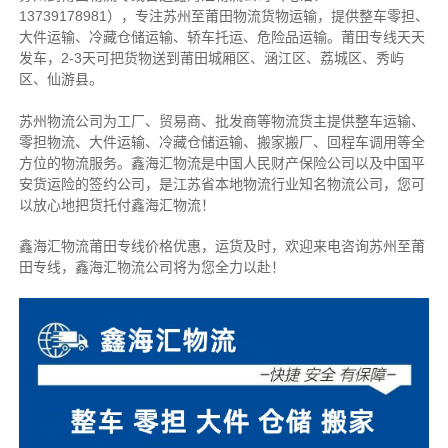
13739178981），专注苏州至莆田物流货物运输，提供整车零担、
大件运输、冷藏仓储运输、轿车托运、危险品运输。莆田专线天天
发车，2-3天可把货物送到莆田城厢区、涵江区、荔城区、秀屿
区、仙游县。
苏州物流公司为工厂、贸易商、批发商等物流货主提供整车运输、
零担物流、大件运输、冷藏仓储运输、搬家搬厂、回程车调用等全
方位的物流服务。鑫海汇物流是中国人民财产保险公司以及中国平
安货运险的签约公司，是江苏省本地物流行业知名物流公司，您可
以放心地把货托付鑫海汇物流！
鑫海汇物流莆田专线价格优惠，运货及时，欢迎来电咨询苏州至莆
田专线，鑫海汇物流公司将为您全力以赴！