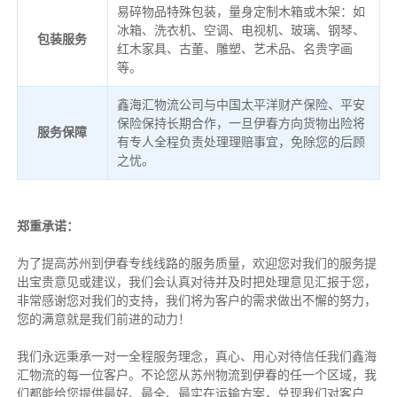
易碎物品特殊包装，量身定制木箱或木架：如
冰箱、洗衣机、空调、电视机、玻璃、钢琴、
包装服务
红木家具、古董、雕塑、艺术品、名贵字画
等。
鑫海汇物流公司与中国太平洋财产保险、平安
保险保持长期合作，一旦伊春方向货物出险将
服务保障
有专人全程负责处理理赔事宜，免除您的后顾
之忧。
郑重承诺：
为了提高苏州到伊春专线线路的服务质量，欢迎您对我们的服务提
出宝贵意见或建议，我们会认真对待并及时把处理意见汇报于您，
非常感谢您对我们的支持，我们将为客户的需求做出不懈的努力，
您的满意就是我们前进的动力！
我们永远秉承一对一全程服务理念，真心、用心对待信任我们鑫海
汇物流的每一位客户。不论您从苏州物流到伊春的任一个区域，我
们都能给您提供最好、最全、最实在运输方案，兑现我们对客户