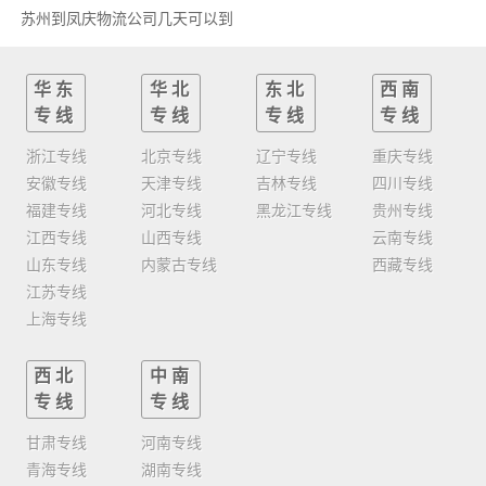
苏州到凤庆物流公司几天可以到
华东
华北
东北
西南
专线
专线
专线
专线
浙江专线
北京专线
辽宁专线
重庆专线
安徽专线
天津专线
吉林专线
四川专线
福建专线
河北专线
黑龙江专线
贵州专线
江西专线
山西专线
云南专线
山东专线
内蒙古专线
西藏专线
江苏专线
上海专线
西北
中南
专线
专线
甘肃专线
河南专线
青海专线
湖南专线