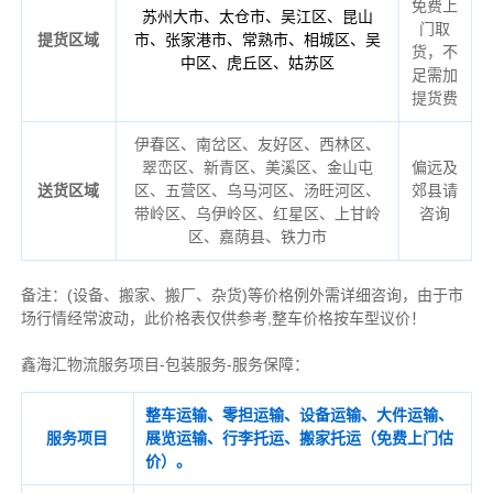
免费上
苏州大市、太仓市、吴江区、昆山
门取
提货区域
市、张家港市、常熟市、相城区、吴
货，不
中区、虎丘区、姑苏区
足需加
提货费
伊春区、南岔区、友好区、西林区、
翠峦区、新青区、美溪区、金山屯
偏远及
送货区域
区、五营区、乌马河区、汤旺河区、
郊县请
带岭区、乌伊岭区、红星区、上甘岭
咨询
区、嘉荫县、铁力市
备注
：
(设备、搬家、搬厂、杂货)等价格例外需详细咨询，由于市
场行情经常波动，此价格表仅供参考,整车价格按车型议价！
鑫海汇物流服务项目-包装服务-服务保障：
整车运输、零担运输、设备运输、大件运输、
服务项目
展览运输、行李托运、搬家托运（免费上门估
价）。