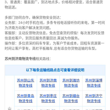
3、普通类：覆盖面广，到达地点多，价格相对便宜，适合普通货
物运送。
多部门协同合作，确保货物安全到达：
业务部：24小时手机在线，多条专线电话接听你的来电，第一时间
为济南方向客户解决发货问题。
客服部：主动反馈物流信息，免去您查货的烦恼！每次发货时反馈
信息给客户，到货后服务质量回访,真诚为你服务。
操作部：多位资深的码车专家，为客户节省成本，回程车资源第一
时间让客户享有，高栏平板箱车,总有适合你货物运输的车型。
苏州到济南物流专线
相关路线：
以下每条运输线路点击可查看详细说明
苏州到山东
苏州到济南
苏州到潍坊
苏州到淄博
物流专线
物流专线
物流专线
物流专线
苏州到青岛
苏州到枣庄
苏州到烟台
苏州到济宁
物流专线
物流专线
物流专线
物流专线
山