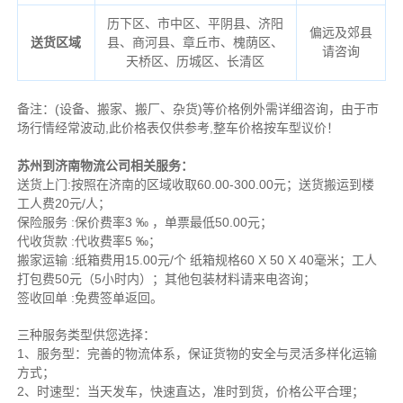
历下区、市中区、平阴县、济阳
偏远及郊县
送货区域
县、商河县、章丘市、槐荫区、
请咨询
天桥区、历城区、长清区
备注
：
(设备、搬家、搬厂、杂货)等价格例外需详细咨询，由于市
场行情经常波动,此价格表仅供参考,整车价格按车型议价！
苏州到济南物流公司相关服务：
送货上门:按照在济南的区域收取60.00-300.00元；送货搬运到楼
工人费20元/人；
保险服务 :保价费率3 ‰ ，单票最低50.00元；
代收货款 :代收费率5 ‰；
搬家运输 :纸箱费用15.00元/个 纸箱规格60 X 50 X 40毫米；工人
打包费50元（5小时内）；其他包装材料请来电咨询；
签收回单 :免费签单返回。
三种服务类型供您选择：
1、服务型：完善的物流体系，保证货物的安全与灵活多样化运输
方式；
2、时速型：当天发车，快速直达，准时到货，价格公平合理；