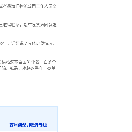
或者鑫海汇物流公司工作人员交
员取得联系，没有发货方同意发
报告，详细说明具体少货情况，
运站遍布全国31个省一百多个
运输、铁路、水路的整车、零单
苏州到深圳物流专线