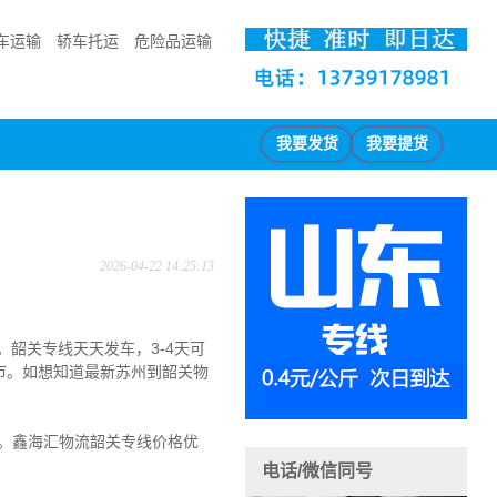
车运输
轿车托运
危险品运输
我要发货
我要提货
2026-04-22 14:25:13
。
韶关专线天天发车，3-4天可
市
。
如想知道最新苏州到韶关物
。
鑫海汇物流韶关专线价格优
电话/微信同号