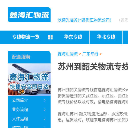
欢迎光临苏州鑫海汇物流公司！
（鑫
专线物流一览
华东专线
华北专线
鑫海汇物流
>
广东专线
>
配套服务
苏州到韶关物流专线
苏州到韶关物流专线首选鑫海汇物流公司（
把货物送到韶关
武江区、浈江区、曲江
公司简介
流专线价格以及时效，请电话咨询鑫海
业务流程
鑫海汇苏州-韶关物流托运部，
承接苏州
大件运输
惠，运货及时，欢迎来电咨询苏州至韶
整车运输