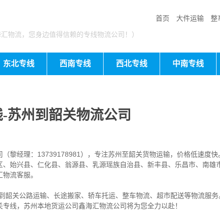
首页
大件运输
整
海汇物流，您身边值得信赖的专线物流公司！）
东北专线
西南专线
西北专线
中南专线
-苏州到韶关物流公司
黎经理：13739178981），专注苏州至韶关货物运输，价格低速度快
区、始兴县、仁化县、翁源县、乳源瑶族自治县、新丰县、乐昌市、南雄
汇物流客服。
到韶关公路运输、长途搬家、轿车托运、整车物流、超市配送等物流服务
关专线，苏州本地
货运公司
鑫海汇物流公司将为您全力以赴！