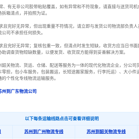
异常、有无非公司胶带粘贴覆盖，如有异常和不符现象，请直接与送货司机
场拆箱清点，并拍照为证。
要求且完好无异常，但出现重量不符情况，请立即与发货公司物流部负责人
流公司不承担任何损失。
要求且完好无异常；复核包重一致，但清点时发生短缺，收货方应当日书面
协助调查货物短缺数量，以便发货、收货双方能得到妥善解决方案。
州韶关物流、货运、仓储、配送等服务为一体的现代化物流企业，分公司货
车零担，包小车服务，包装搬运，长短途搬家服务，行李托运）、大小件
通的个性化专线物流运输服务。
苏州到广东物流公司
以下每条运输线路点击可查看详细说明
司
苏州到广州物流专线
苏州到韶关物流专线