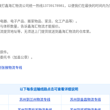
鑫海汇物流公司统一热线13739178981，以便我们在最快的时间内
（电器、电子产品、搬家物品、家且、化工产品等）。
量与体积数量，告诉鑫海汇物流才能报价。
物流提货地址等，无须送上门提货就送到鑫海汇物流的仓库里。
证原件。
货委托书（加盖公章）。
到张掖物流专线
以下每条运输线路点击可查看详细说明
苏州到兰州物流专线
苏州到金昌物流专线
苏州到嘉峪关物流专线
苏州到武威物流专线