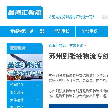
欢迎光临苏州鑫海汇物流公司！
（鑫
专线物流一览
华东专线
华北专线
鑫海汇物流
>
甘肃专线
>
配套服务
苏州到张掖物流专线
苏州到张掖物流专线首选鑫海汇物流公司（
货物送到张掖
甘州区、肃南县、民乐县
公司简介
苏州到张掖物流专线是鑫海汇物流推出
业务流程
务。
鑫海汇物流张掖专线价格优惠，运
大件运输
整车运输