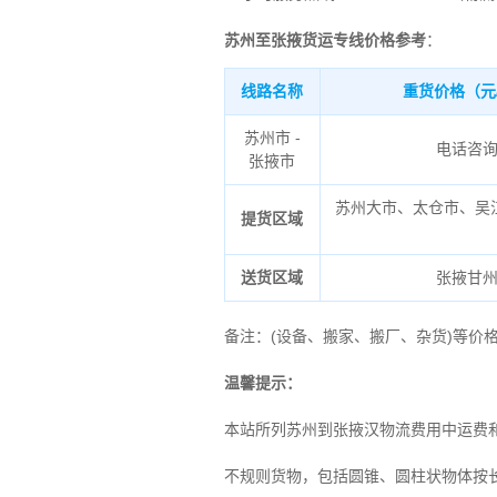
苏州至张掖货运专线价格参考
：
线路名称
重货价格（元
苏州市 -
电话咨
张掖市
苏州大市、太仓市、吴
提货区域
送货区域
张掖
甘
备注
：
(设备、搬家、搬厂、杂货)等价
温馨提示：
本站所列苏州到张掖汉物流费用中运费
不规则货物，包括圆锥、圆柱状物体按