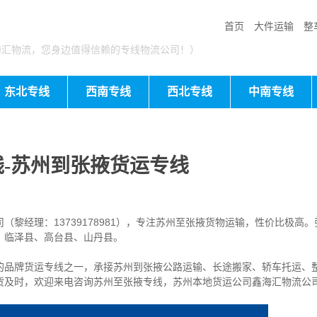
首页
大件运输
整
海汇物流，您身边值得信赖的专线物流公司！）
东北专线
西南专线
西北专线
中南专线
-苏州到张掖货运专线
黎经理：13739178981），专注苏州至张掖货物运输，性价比极高。
、临泽县、高台县、山丹县。
的品牌货运专线之一，
承接苏州到张掖公路运输、长途搬家、轿车托运、
货及时，欢迎来电咨询苏州至张掖专线，苏州本地货运
公司
鑫海汇物流公