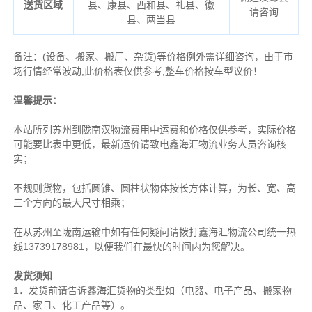
送货区域
县、康县、西和县、礼县、徽
请咨询
县、两当县
备注
：
(设备、搬家、搬厂、杂货)等价格例外需详细咨询，由于市
场行情经常波动,此价格表仅供参考,整车价格按车型议价！
温馨提示：
本站所列苏州到陇南汉物流费用中运费和价格仅供参考，实际价格
可能要比表中更低，最新运价请致电鑫海汇物流业务人员咨询核
实；
不规则货物，包括圆锥、圆柱状物体按长方体计算，为长、宽、高
三个方向的最大尺寸相乘；
在从苏州至陇南运输中如有任何疑问请拨打鑫海汇物流公司统一热
线13739178981，以便我们在最快的时间内为您解决。
发货须知
1．发货前请告诉鑫海汇货物的类型如（电器、电子产品、搬家物
品、家且、化工产品等）。