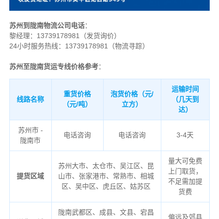
苏州到陇南物流公司电话
：
黎经理：
13739178981（发货询价）
24小时服务热线：13739178981（物流寻踪）
苏州至陇南货运专线价格参考
：
运输时间
重货价格
泡货价格（元/
线路名称
（几天到
（元/吨）
立方）
达）
苏州市 -
电话咨询
电话咨询
3-4天
陇南市
量大可免费
苏州大市、太仓市、吴江区、昆
上门取货，
提货区域
山市、张家港市、常熟市、相城
不足需加提
区、吴中区、虎丘区、姑苏区
货费
陇南
武都区、成县、文县、宕昌
偏远及郊县