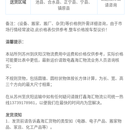
送货区域
池县、合水县、正宁县、宁县、
请咨询
镇原县
备注
：
(设备、搬家、搬厂、杂货)等价格例外需详细咨询，由于市
场行情经常波动,此价格表仅供参考,整车价格按车型议价！
温馨提示：
本站所列苏州到庆阳汉物流费用中运费和价格仅供参考，实际价格
可能要比表中更低，最新运价请致电鑫海汇物流业务人员咨询核
实；
不规则货物，包括圆锥、圆柱状物体按长方体计算，为长、宽、高
三个方向的最大尺寸相乘；
在从苏州至庆阳运输中如有任何疑问请拨打鑫海汇物流公司统一热
线13739178981，以便我们在最快的时间内为您解决。
发货须知
1．发货前请告诉鑫海汇货物的类型如（电器、电子产品、搬家物
品、家且、化工产品等）。