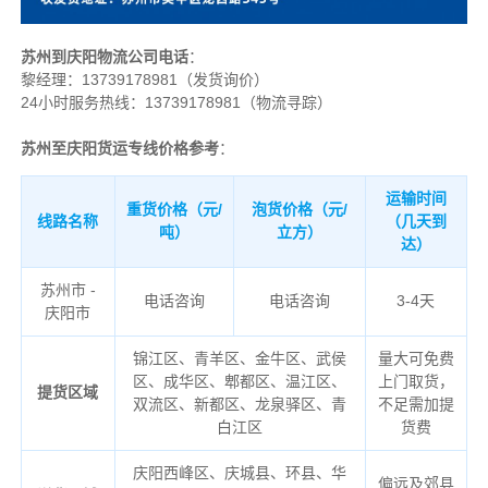
苏州到庆阳物流公司电话
：
黎经理：
13739178981（发货询价）
24小时服务热线：13739178981（物流寻踪）
苏州至庆阳货运专线价格参考
：
运输时间
重货价格（元/
泡货价格（元/
线路名称
（几天到
吨）
立方）
达）
苏州市 -
电话咨询
电话咨询
3-4天
庆阳市
锦江区、青羊区、金牛区、武侯
量大可免费
区、成华区、郫都区、温江区、
上门取货，
提货区域
双流区、新都区、龙泉驿区、青
不足需加提
白江区
货费
庆阳
西峰区、庆城县、环县、华
偏远及郊县