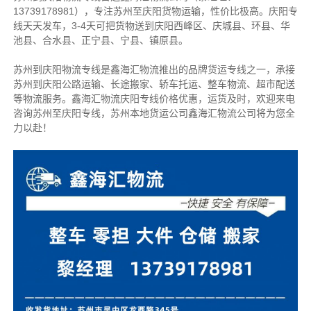
13739178981），专注苏州至庆阳货物运输，性价比极高。
庆阳专
线天天发车，3-4天可把货物送到庆阳
西峰区、庆城县、环县、华
池县、合水县、正宁县、宁县、镇原县。
苏州到庆阳物流专线是鑫海汇物流推出的品牌货运专线之一，
承接
苏州到庆阳公路运输、长途搬家、轿车托运、整车物流、超市配送
等物流服务。
鑫海汇物流庆阳专线价格优惠，运货及时，欢迎来电
咨询苏州至庆阳专线，苏州本地货运
公司
鑫海汇物流公司将为您全
力以赴！