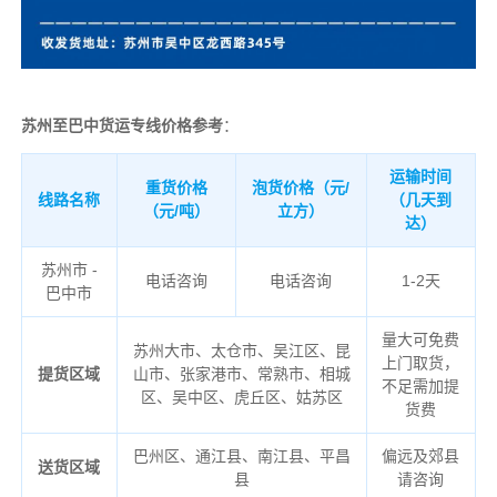
苏州至巴中货运专线价格参考
：
运输时间
重货价格
泡货价格（元/
线路名称
（几天到
（元/吨）
立方）
达）
苏州市 -
电话咨询
电话咨询
1-2天
巴中市
量大可免费
苏州大市、太仓市、吴江区、昆
上门取货，
提货区域
山市、张家港市、常熟市、相城
不足需加提
区、吴中区、虎丘区、姑苏区
货费
巴州区、通江县、南江县、平昌
偏远及郊县
送货区域
县
请咨询