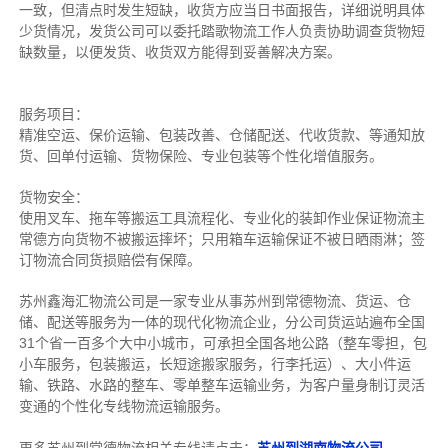
一致，但清点时发生短缺，收货方应当日书面报告，详细说明具体
少货情况，发货公司可以委托踏歌物流工作人负责协助调查货物短
缺数量，以便发货、收货双方能得到妥善解决方案。
服务项目：
精准空运、保价运输、包装改善、仓储配送、代收货款、等通知放
货、回单付运输、货物保险、专业包装等个性化增值服务。
货物安全：
使用叉车、拖车等搬运工具流程化、专业化的装卸作业保证物流主
常德方向货物不被搬运摔坏；只用箱车运输保证不被日晒雨淋；签
订物流合同货损赔偿有保障。
苏州鑫海汇物流公司是一家专业从事苏州到常德物流、货运、仓
储、配送等服务为一体的现代化物流企业，分公司货运站遍布全国
31个省一百多个大中小城市，可承担全国各地公路（整车零担，包
小车服务，包装搬运，长短途搬家服务，行李托运）、大小件运
输、铁路、水路的整车、零单整车运输业务，为客户量身制订灵活
变通的个性化专线物流运输服务。