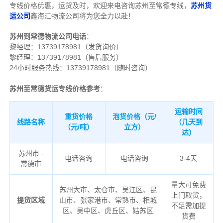
专线价格优惠，运货及时，欢迎来电咨询苏州至常德专线，
苏州
货
运公司
鑫海汇物流公司将为您全力以赴！
苏州到常德物流公司电话
：
黎经理：
13739178981（发货询价）
黎经理：13739178981（售后服务）
24小时服务热线：13739178981（随时咨询）
苏州至常德货运专线价格参考
：
运输时间
重货价格
泡货价格（元/
线路名称
（几天到
（元/吨）
立方）
达）
苏州市 -
电话咨询
电话咨询
3-4天
常德市
量大可免费
苏州大市、太仓市、吴江区、昆
上门取货，
提货区域
山市、张家港市、常熟市、相城
不足需加提
区、吴中区、虎丘区、姑苏区
货费