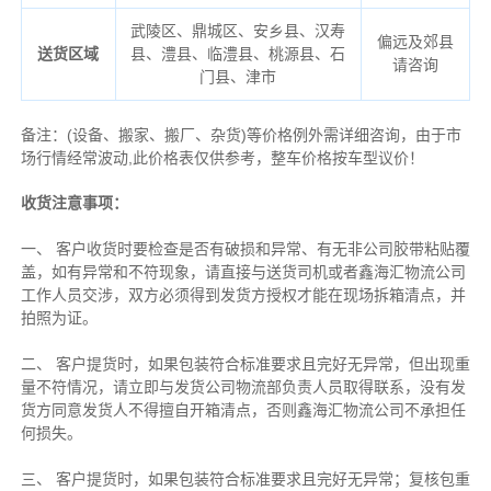
武陵区、鼎城区、安乡县、汉寿
偏远及郊县
送货区域
县、澧县、临澧县、桃源县、石
请咨询
门县、津市
备注
：
(设备、搬家、搬厂、杂货)等价格例外需详细咨询，由于市
场行情经常波动,此价格表仅供参考，整车价格按车型议价！
收货注意事项：
一、 客户收货时要检查是否有破损和异常、有无非公司胶带粘贴覆
盖，如有异常和不符现象，请直接与送货司机或者鑫海汇物流公司
工作人员交涉，双方必须得到发货方授权才能在现场拆箱清点，并
拍照为证。
二、 客户提货时，如果包装符合标准要求且完好无异常，但出现重
量不符情况，请立即与发货公司物流部负责人员取得联系，没有发
货方同意发货人不得擅自开箱清点，否则鑫海汇物流公司不承担任
何损失。
三、 客户提货时，如果包装符合标准要求且完好无异常；复核包重