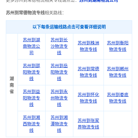
更多苏州到常德物流相关专线请点击：
苏州到湖南物流公司
苏州到常德物流专线
相关路线：
以下每条运输线路点击可查看详细说明
苏州到湖
苏州到长
苏州到株洲
苏州到衡阳
南物流公
沙物流专
物流专线
物流专线
司
线
苏州到邵
苏州到岳
苏州到常德
苏州到郴州
阳物流专
阳物流专
物流专线
物流专线
湖
线
线
南
省
苏州到益
苏州到永
苏州到怀化
苏州到娄底
阳物流专
州物流专
物流专线
物流专线
线
线
苏州到湘
苏州到湘
苏州到张家
西物流专
潭物流专
界物流专线
线
线