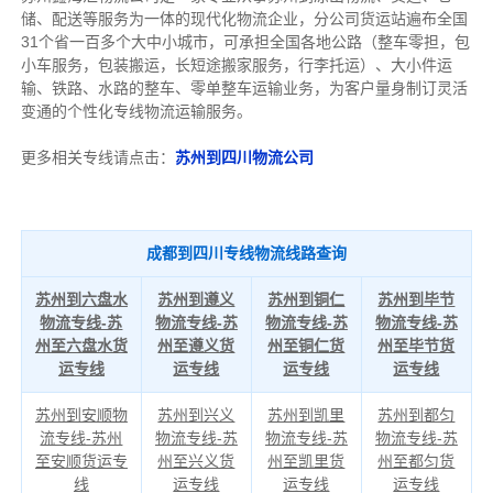
储、配送等服务为一体的现代化物流企业，分公司货运站遍布全国
31个省一百多个大中小城市，可承担全国各地公路（整车零担，包
小车服务，包装搬运，长短途搬家服务，行李托运）、大小件运
输、铁路、水路的整车、零单整车运输业务，为客户量身制订灵活
变通的个性化专线物流运输服务。
更多相关专线请点击：
苏州到四川物流公司
成都到四川专线物流线路查询
苏州到六盘水
苏州到遵义
苏州到铜仁
苏州到毕节
物流专线-苏
物流专线-苏
物流专线-苏
物流专线-苏
州至六盘水货
州至遵义货
州至铜仁货
州至毕节货
运专线
运专线
运专线
运专线
苏州到安顺物
苏州到兴义
苏州到凯里
苏州到都匀
流专线-苏州
物流专线-苏
物流专线-苏
物流专线-苏
至安顺货运专
州至兴义货
州至凯里货
州至都匀货
线
运专线
运专线
运专线