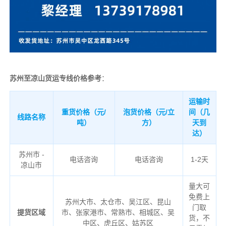
苏州至凉山货运专线价格参考
：
运输时
重货价格（元/
泡货价格（元/立
间（几
线路名称
吨）
方）
天到
达）
苏州市 -
电话咨询
电话咨询
1-2天
凉山市
量大可
免费上
苏州大市、太仓市、吴江区、昆山
门取
提货区域
市、张家港市、常熟市、相城区、吴
货，不
中区、虎丘区、姑苏区