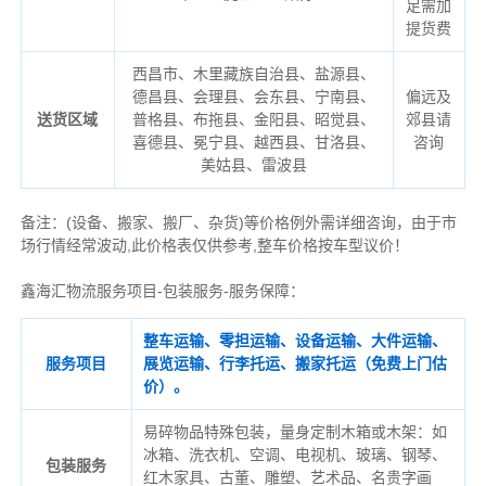
足需加
提货费
西昌市、木里藏族自治县、盐源县、
德昌县、会理县、会东县、宁南县、
偏远及
送货区域
普格县、布拖县、金阳县、昭觉县、
郊县请
喜德县、冕宁县、越西县、甘洛县、
咨询
美姑县、雷波县
备注
：
(设备、搬家、搬厂、杂货)等价格例外需详细咨询，由于市
场行情经常波动,此价格表仅供参考,整车价格按车型议价！
鑫海汇物流服务项目-包装服务-服务保障：
整车运输、零担运输、设备运输、大件运输、
服务项目
展览运输、行李托运、搬家托运（免费上门估
价）。
易碎物品特殊包装，量身定制木箱或木架：如
冰箱、洗衣机、空调、电视机、玻璃、钢琴、
包装服务
红木家具、古董、雕塑、艺术品、名贵字画