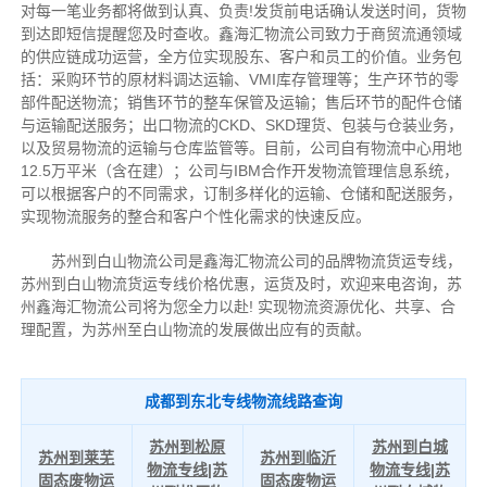
对每一笔业务都将做到认真、负责!发货前电话确认发送时间，货物
到达即短信提醒您及时查收。鑫海汇物流公司致力于商贸流通领域
的供应链成功运营，全方位实现股东、客户和员工的价值。业务包
括：采购环节的原材料调达运输、VMI库存管理等；生产环节的零
部件配送物流；销售环节的整车保管及运输；售后环节的配件仓储
与运输配送服务；出口物流的CKD、SKD理货、包装与仓装业务，
以及贸易物流的运输与仓库监管等。目前，公司自有物流中心用地
12.5万平米（含在建）；公司与IBM合作开发物流管理信息系统，
可以根据客户的不同需求，订制多样化的运输、仓储和配送服务，
实现物流服务的整合和客户个性化需求的快速反应。
苏州到白山物流公司是鑫海汇物流公司的品牌物流货运专线，
苏州到白山物流货运专线价格优惠，运货及时，欢迎来电咨询，苏
州鑫海汇物流公司将为您全力以赴!
实现物流资源优化、共享、合
理配置，为苏州至白山物流的发展做出应有的贡献。
成都到东北专线物流线路查询
苏州到松原
苏州到白城
苏州到莱芜
苏州到临沂
物流专线|苏
物流专线|苏
固态废物运
固态废物运