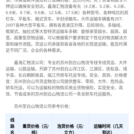
押运以确保安全到达。鑫海汇物流备有长（4.2米、5.2米、6.2米、
6.8米、8.7米、9.6米、12.5米、17.5米）各种型号、各种吨位的高
栏车、平板车、厢式货车、半封闭箱车。大件运输车辆备有20T-
200T各种大型平板车，拥有各类液压升降、后轮转向、多轴线、
框架式、抽拉式等大型特货运输车多辆：能够承受超长、超高、超
宽、超重型货物运输，可以根据客户要求制定个性化的物流解决方
案和操作流程。货运公司承接到各省各地的长短途运输，能及时满
足不同厂况、企业的各种需求。
鑫海汇物流公司：专业的苏州到白山物流专线专线货运、大件
运输、公路运输，开辟了苏州到白山浑江区、江源区、抚松县、靖
宇县、长白朝鲜族县、临江市轿车托运专线。安全、高效、价格便
宜：苏州到白山市货运物流公司提供整车、零担、大件、危险品、
轿车托运，可以为运输标的物购买商业货物保险，实现安全、高
效、节省成本的苏州到白山物流公司一条龙轿车托运服务。
苏州至白山物流公司参考价格：
线
路
重货价格（元/
泡货价格（元/
运输时间（几天
名
吨）
立方）
到达）