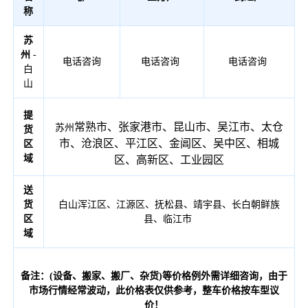
称
苏
州
-
电话咨询
电话咨询
电话咨询
白
山
提
常熟市、张家港市、昆山市、吴江市、太仓
苏州
货
市、沧浪区、平江区、金阊区、吴中区、相城
区
域
区、高新区、工业园区
送
货
白山浑江区、江源区、抚松县、靖宇县、长白朝鲜族
区
县、临江市
域
备注：(设备、搬家、搬厂、杂货)等价格例外需详细咨询，由于
市场行情经常波动，此价格表仅供参考，整车价格按车型议
价！