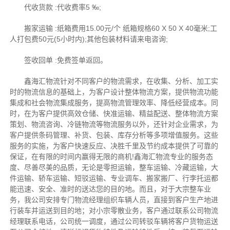
代收货款 :代收费率5 ‰;
搬家运输 :纸箱费用15.00元/个 纸箱规格60 X 50 X 40毫米;工
人打包费50元(5小时内);其他包装材料请来电咨询;
签收回单 :免费签单返回。
鑫海汇物流针对不同客户的物流需求，在收集、分析、加工实
时的物流信息的基础上，为客户设计整体物流方案，提供物流功能
集成和社会物流集成服务，提高物流管理效率、降低经营成本。同
时，在为客户提供高效仓储、快准运输、精益配送、整体物流方案
策划、物流咨询、冷链物流等物流服务以外，还针对企业需求，为
客户提供条码管理、补货、包装、库存分析等多项增值服务。这些
服务的实施，为客户快速反应、决胜千里及节约成本提供了可靠的
保证，在有限的时间内赢得无限的商机!鑫海汇物流专业的服务态
度、尽善尽美的品质，无论是零担运输，整车运输、冷藏运输，大
件运输、轿车运输、短驳运输、专业调车、搬家搬厂、行李托运都
能迅速、安全、准时的送达您的目的地。而且，对于大宗整车业
务，我公司安排专门物流经理组织车辆人员，直接到客户生产地进
行装车并运送到目的地；对小宗零散业务，客户通过联系公司物流
经理联系电话，公司统一调度，通过公司转驳车辆将客户货物运送