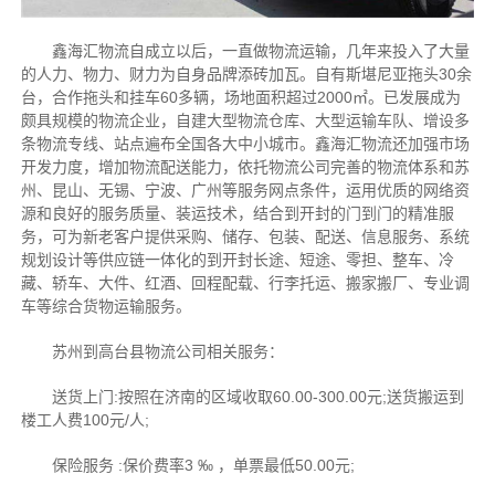
鑫海汇物流自成立以后，一直做物流运输，几年来投入了大量
的人力、物力、财力为自身品牌添砖加瓦。自有斯堪尼亚拖头30余
台，合作拖头和挂车60多辆，场地面积超过2000㎡。已发展成为
颇具规模的物流企业，自建大型物流仓库、大型运输车队、增设多
条物流专线、站点遍布全国各大中小城市。鑫海汇物流还加强市场
开发力度，增加物流配送能力，依托物流公司完善的物流体系和苏
州、昆山、无锡、宁波、广州等服务网点条件，运用优质的网络资
源和良好的服务质量、装运技术，结合到开封的门到门的精准服
务，可为新老客户提供采购、储存、包装、配送、信息服务、系统
规划设计等供应链一体化的到开封长途、短途、零担、整车、冷
藏、轿车、大件、红酒、回程配载、行李托运、搬家搬厂、专业调
车等综合货物运输服务。
苏州到高台县物流公司相关服务：
送货上门:按照在济南的区域收取60.00-300.00元;送货搬运到
楼工人费100元/人;
保险服务 :保价费率3 ‰ ，单票最低50.00元;