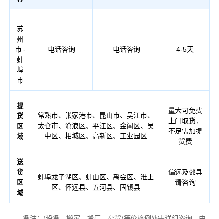
苏
州
市 -
电话咨询
电话咨询
4-5天
蚌
埠
市
提
量大可免费
常熟市、张家港市、昆山市、吴江市、
货
上门取货，
太仓市、沧浪区、平江区、金阊区、吴
区
不足需加提
中区、相城区、高新区、工业园区
域
货费
送
货
偏远及郊县
蚌埠龙子湖区、蚌山区、禹会区、淮上
区
请咨询
区、怀远县、五河县、固镇县
域
备注：(设备、搬家、搬厂、杂货)等价格例外需详细咨询，由