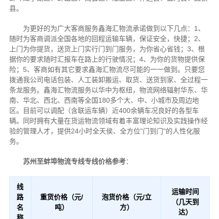
县。
为更好的为广大客商服务鑫海汇物流承诺做到以下几点：1、
随时为客商调派全国各地的回程运输车辆，保证安全，快捷；2、
上门为你提货，送货上门实行门到门服务，为你省心省钱；3、根
据你的要求随时汇报车在路上的行驶情况；4、为你的货物提供保
险；5、客商如有其它要求鑫海汇物流尽可能的一一做到。只要您
拨通我公司电话包装、人工装卸搬运、取货、送货到家、全过程一
条龙服务。鑫海汇物流服务以华中为枢纽，物流网络辐射华东、华
南、华北、西北、西南等全国180多个大、中、小城市及周边地
区。目前可以调配（含联运车辆）近400余辆车况良好的各型车
辆。同时拥有大量在货运物流领域有着丰富理论知识及实践操作经
验的管理人才，提供24小时全天侯、全方位"门到门"的人性化服
务。
苏州至蚌埠物流专线专线价格参考
：
线
运输时间
路
重货价格（元/
泡货价格（元/立
（几天到
名
吨）
方）
达）
称