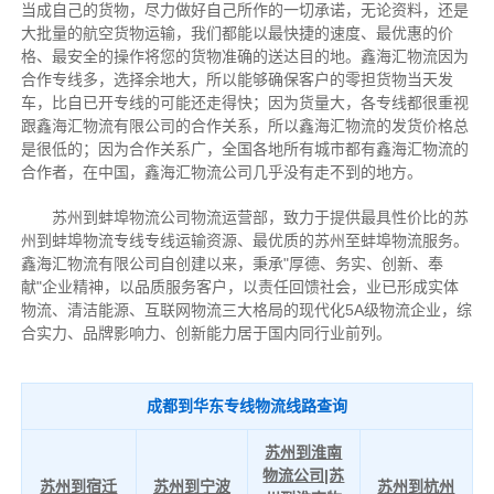
当成自己的货物，尽力做好自己所作的一切承诺，无论资料，还是
大批量的航空货物运输，我们都能以最快捷的速度、最优惠的价
格、最安全的操作将您的货物准确的送达目的地。鑫海汇物流因为
合作专线多，选择余地大，所以能够确保客户的零担货物当天发
车，比自已开专线的可能还走得快；因为货量大，各专线都很重视
跟鑫海汇物流有限公司的合作关系，所以鑫海汇物流的发货价格总
是很低的；因为合作关系广，全国各地所有城市都有鑫海汇物流的
合作者，在中国，鑫海汇物流公司几乎没有走不到的地方。
苏州到蚌埠物流公司物流运营部，致力于提供最具性价比的苏
州到蚌埠物流专线专线运输资源、最优质的苏州至蚌埠物流服务。
鑫海汇物流有限公司自创建以来，秉承"厚德、务实、创新、奉
献"企业精神，以品质服务客户，以责任回馈社会，业已形成实体
物流、清洁能源、互联网物流三大格局的现代化5A级物流企业，综
合实力、品牌影响力、创新能力居于国内同行业前列。
成都到华东专线物流线路查询
苏州到淮南
物流公司|苏
苏州到宿迁
苏州到宁波
苏州到杭州