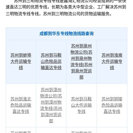
苏州到三明物流专线专线是鑫海汇物流公司经营成熟的一条快
速直达三明的优质专线，长期为各类大中型企业、工厂解决苏州到
三明物流专线专线，苏州到三明物流公司的货物运输服务。
成都到华东专线物流线路查询
苏州到泉州
物流公司|苏
苏州到蚌埠
苏州到马鞍
苏州到淮南
州到泉州物
大件运输专
山危险品运
大件运输专
流专线|苏州
线
输直达专线
线
到泉州货运
部
苏州到漳州
物流公司|苏
苏州到淮北
苏州到马鞍
苏州到铜陵
州到漳州物
危险品运输
山大件运输
危险品运输
流专线|苏州
直达专线
专线
直达专线
到漳州货运
部