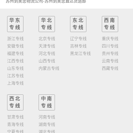
苏州到吴忠物流公司-苏州到吴忠直达货运部
华东
华北
东北
西南
专线
专线
专线
专线
浙江专线
北京专线
辽宁专线
重庆专线
安徽专线
天津专线
吉林专线
四川专线
福建专线
河北专线
黑龙江专线
贵州专线
江西专线
山西专线
云南专线
山东专线
内蒙古专线
西藏专线
江苏专线
上海专线
西北
中南
专线
专线
甘肃专线
河南专线
青海专线
湖南专线
宁夏专线
湖北专线