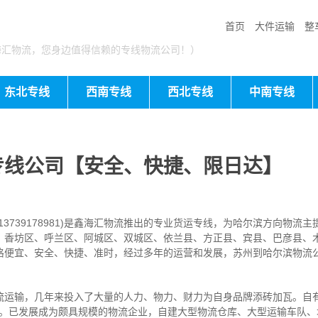
首页
大件运输
整
海汇物流，您身边值得信赖的专线物流公司！）
东北专线
西南专线
西北专线
中南专线
专线公司【安全、快捷、限日达】
739178981)是鑫海汇物流推出的专业货运专线，为哈尔滨方向物流
、香坊区、呼兰区、阿城区、双城区、依兰县、方正县、宾县、巴彦县、
格便宜、安全、快捷、准时，经过多年的运营和发展，苏州到哈尔滨物流
流运输，几年来投入了大量的人力、物力、财力为自身品牌添砖加瓦。自有
0㎡。已发展成为颇具规模的物流企业，自建大型物流仓库、大型运输车队