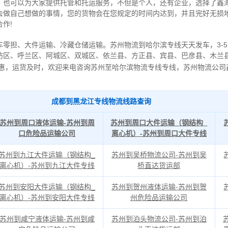
，也可以为大家提供托管和托运服务，不但是个人，还有企业，选择了鑫
去做自己想做的事情，您的货物会在您规定的时间内达到，并且完好无损
作!
车零担、大件运输、冷藏仓储运输。苏州物流到哈尔滨专线天天发车，3-
坊区、呼兰区、阿城区、双城区、依兰县、方正县、宾县、巴彦县、木兰
惠，运货及时，欢迎来电咨询苏州至哈尔滨物流专线专线，苏州物流公司
成都到黑龙江专线物流线路查询
苏州到周口液体运输-苏州到周
苏州到周口大件运输（钢结构_
口危险品运输公司
离心机）-苏州到周口大件专线
苏州到九江大件运输（钢结构_
苏州到吴桥物流公司-苏州到吴
离心机）-苏州到九江大件专线
桥直达货运部
苏州到安阳大件运输（钢结构_
苏州到贺州液体运输-苏州到贺
离心机）-苏州到安阳大件专线
州危险品运输公司
苏州到咸宁液体运输-苏州到咸
苏州到泊头物流公司-苏州到泊