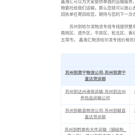
鑫海汇可以为大家提供单独的运输服务
物委托给我们运输，那么您就可以放心
回执单在寄回给您，期待与您的下一次合
苏州到哈尔滨物流专线专线提供整
南岗区、道外区、平房区、松北区、香
五常市。
鑫海汇物流哈尔滨专线价格优
苏州到肃宁物流公司-苏州到肃宁
直达货运部
苏州到达州液体运输-苏州到达州
危险品运输公司
苏州到献县物流公司-苏州到献县
直达货运部
苏州到黔南布大件运输（钢结构_