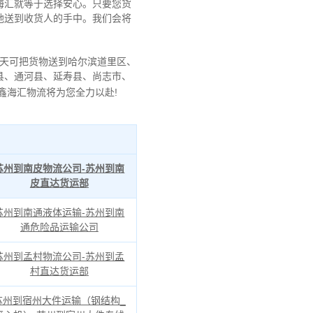
海汇就等于选择安心。只要您货
地送到收货人的手中。我们会将
5天可把货物送到哈尔滨道里区、
县、通河县、延寿县、尚志市、
鑫海汇物流将为您全力以赴!
苏州到南皮物流公司-苏州到南
皮直达货运部
苏州到南通液体运输-苏州到南
通危险品运输公司
苏州到孟村物流公司-苏州到孟
村直达货运部
苏州到宿州大件运输（钢结构_