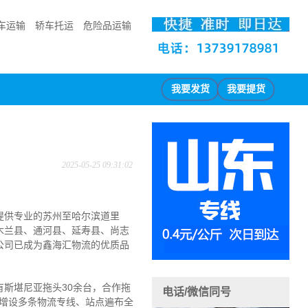
车运输
轿车托运
危险品运输
我要发货
我要提货
2025-05-25 09:31:02
主提供专业的苏州至哈尔滨道里
木兰县、通河县、延寿县、尚志
公司已成为鑫海汇物流的优质品
斯堪尼亚拖头30余台，合作拖
电话/微信同号
、增设多条物流专线、站点遍布全