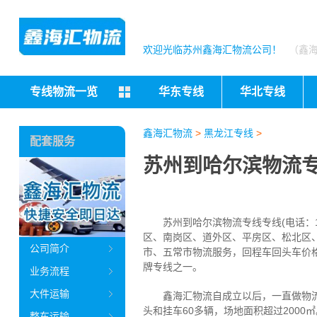
欢迎光临苏州鑫海汇物流公司！
（鑫
专线物流一览
华东专线
华北专线
鑫海汇物流
>
黑龙江专线
>
配套服务
苏州到哈尔滨物流
苏州到哈尔滨物流专线专线(电话：13
区、南岗区、道外区、平房区、松北区
公司简介
市、五常市物流服务，回程车回头车价
牌专线之一。
业务流程
大件运输
鑫海汇物流自成立以后，一直做物
头和挂车60多辆，场地面积超过200
整车运输