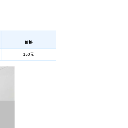
价格
150元