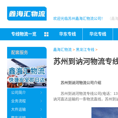
欢迎光临苏州鑫海汇物流公司！
（鑫
专线物流一览
华东专线
华北专线
鑫海汇物流
>
黑龙江专线
>
配套服务
苏州到讷河物流专线
苏州到讷河物流公司介绍
公司简介
苏州到讷河物流专线公司(电话：137
讷河直达运输的一条物流直线，苏州到讷
业务流程
大件运输
整车运输