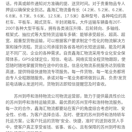
话，传真或邮件通知对方准确的提、送货时间。对于贵重物品专人
押运以确保安全到达。鑫海汇物流备有长（4.2米、5.2米、6.2米、
6.8米、8.7米、9.6米、12.5米、17.5米）各种型号、各种吨位的高
栏车、平板车、厢式货车、半封闭箱车。大件运输车辆备有20T-
200T各种大型平板车，拥有各类液压升降、后轮转向、多轴线、
框架式、抽拉式等大型特货运输车多辆：能够承受超长、超高、超
宽、超重型货物运输，可以根据客户要求制定个性化的物流解决方
案和操作流程。货运公司承接到各省各地的长短途运输，能及时满
足不同厂况、企业的各种需求。自贡鑫海汇物流采用专业化安全保
障体系，GPS全球定位，短信、电话、网络实现全程货物跟踪，使
您随时随地掌握货物在途中的信息。信息化物流系统服务达到极致
高速，提供特级快速物流专项服务。每一件货物，每一笔业务都将
由专人全程跟随服务。承诺对每一笔业务都将做到认真、负责!发货
前电话确认发送时间，货物到达即短信提醒您及时查收。
苏州到呼和浩特物流公司物流运营部，致力于提供最具性价比
的苏州到呼和浩特运输资源、最优质的苏州至呼和浩特物流服务。
每一次的合作，鑫海汇物流都要站在客户的角度综合考虑时效、安
全性、价格，为客户选择合适、及时、便宜的苏州到呼和浩特轿车
托运方案，让客户托运的货物“安全、快捷，准时”的送到收货人手
中，使客户真正享受省钱、省事、省心、且有保障的苏州到呼和浩