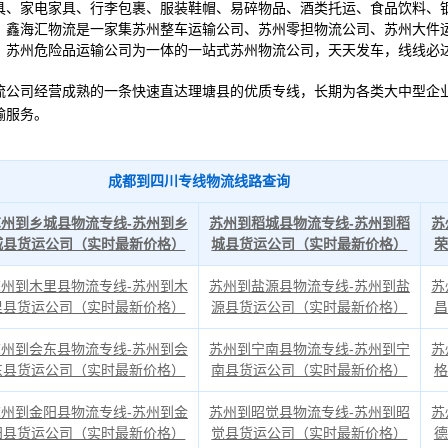
具、家电家具、行李包裹、服装鞋帽、易碎物品、酒类托运、食品饮料、
。鑫海汇物流是一家集苏州整车运输公司、苏州零担物流公司、苏州大件
、苏州危险品运输公司为一体的一站式苏州物流公司，天天发车，线线必
司经营成熟的一条快速直达理塘县的优质专线，长期为各类大中型企业
输服务。
成都到四川专线物流线路查询
苏州到乡城县物流专线-苏州到乡
苏州到稻城县物流专线-苏州到稻
苏
城县货运公司（实时最新价格）
城县货运公司（实时最新价格）
荣
苏州到木里县物流专线-苏州到木
苏州到盐源县物流专线-苏州到盐
苏
里县货运公司（实时最新价格）
源县货运公司（实时最新价格）
昌
苏州到会东县物流专线-苏州到会
苏州到宁南县物流专线-苏州到宁
苏
东县货运公司（实时最新价格）
南县货运公司（实时最新价格）
格
苏州到金阳县物流专线-苏州到金
苏州到昭觉县物流专线-苏州到昭
苏
阳县货运公司（实时最新价格）
觉县货运公司（实时最新价格）
德