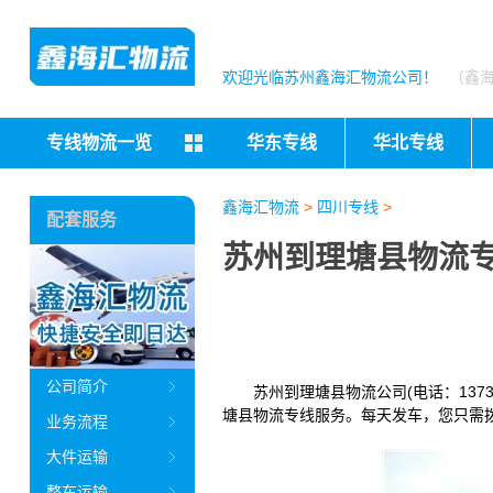
欢迎光临苏州鑫海汇物流公司！
（鑫
专线物流一览
华东专线
华北专线
鑫海汇物流
>
四川专线
>
配套服务
苏州到理塘县物流专
公司简介
苏州到理塘县物流公司(电话：1373
塘县物流专线服务。每天发车，您只需拨打发
业务流程
大件运输
整车运输