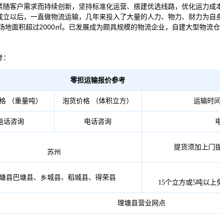
紧随客户需求而持续创新，坚持标准化运营、搭建优选线路，优化运力成
成立以后，一直做物流运输，几年来投入了大量的人力、物力、财力为自
，场地面积超过2000㎡。已发展成为颇具规模的物流企业，自建大型物流
考：
零担运输报价参考
格 （重量吨）
泡货价格 （体积立方）
运输时间
电话咨询
电话咨询
提货须加上门
苏州
塘县巴塘县、乡城县、稻城县、得荣县
15个立方或5吨以
理塘县营业网点