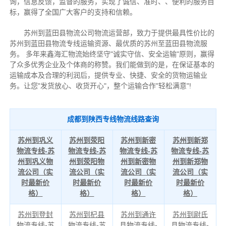
询，信息反馈，监督的服务，实现了诚信、准时、、便利的服务目
标，赢得了全国广大客户的支持和信赖。
苏州到蓝田县物流公司物流运营部，致力于提供最具性价比的
苏州到蓝田县物流专线运输资源、最优质的苏州至蓝田县物流服
务。 多年来鑫海汇物流始终坚守"诚实守信、安全运输"原则，赢得
了众多优秀企业及个体商的称赞。我们能做到的是，在保证基本的
运输成本及合理的利润后，提供专业、快捷、安全的货物运输业
务。让您"发货放心、收货开心"，整个运输合作"轻松满意"!
成都到陕西专线物流线路查询
苏州到巩义
苏州到荥阳
苏州到新密
苏州到新郑
物流专线-苏
物流专线-苏
物流专线-苏
物流专线-苏
州到巩义物
州到荥阳物
州到新密物
州到新郑物
流公司（实
流公司（实
流公司（实
流公司（实
时最新价
时最新价
时最新价
时最新价
格）
格）
格）
格）
苏州到登封
苏州到杞县
苏州到通许
苏州到尉氏
物流专线-苏
物流专线-苏
县物流专线-
县物流专线-