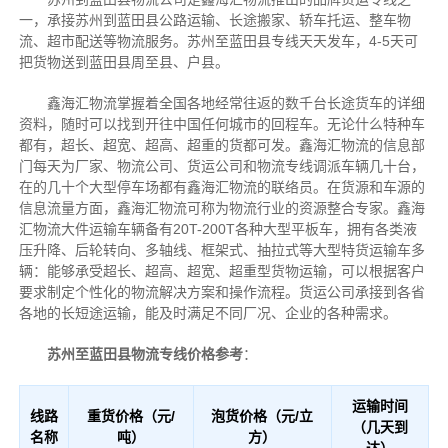
一，承接苏州到蓝田县公路运输、长途搬家、轿车托运、整车物
流、超市配送等物流服务。苏州至蓝田县专线天天发车，4-5天可
把货物送到蓝田县周至县、户县。
鑫海汇物流掌握着全国各地经常往返的数千台长途货车的详细
资料，随时可以找到开往中国任何城市的回程车。无论什么特种车
都有，超长、超宽、超高、超重的货都可发。鑫海汇物流的信息部
门每天为厂家、物流公司、货运公司和物流专线调派车辆几十台，
在的几十个大型停车场都有鑫海汇物流的联络员。在货源和车源的
信息流量方面，鑫海汇物流可称为物流行业的资源整合专家。鑫海
汇物流大件运输车辆备有20T-200T各种大型平板车，拥有各类液
压升降、后轮转向、多轴线、框架式、抽拉式等大型特货运输车多
辆：能够承受超长、超高、超宽、超重型货物运输，可以根据客户
要求制定个性化的物流解决方案和操作流程。货运公司承接到各省
各地的长短途运输，能及时满足不同厂况、企业的各种需求。
苏州至蓝田县物流专线价格参考
：
运输时间
线路
重货价格（元/
泡货价格（元/立
（几天到
名称
吨）
方）
达）