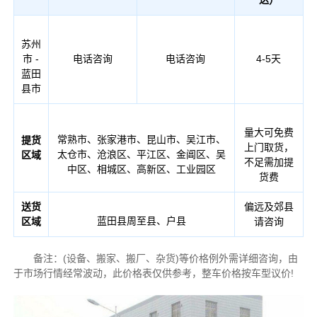
苏州
市 -
电话咨询
电话咨询
4-5天
蓝田
县市
量大可免费
常熟市、张家港市、昆山市、吴江市、
提货
上门取货，
太仓市、沧浪区、平江区、金阊区、吴
区域
不足需加提
中区、相城区、高新区、工业园区
货费
送货
偏远及郊县
蓝田县周至县、户县
区域
请咨询
备注：(设备、搬家、搬厂、杂货)等价格例外需详细咨询，由
于市场行情经常波动，此价格表仅供参考，整车价格按车型议价!