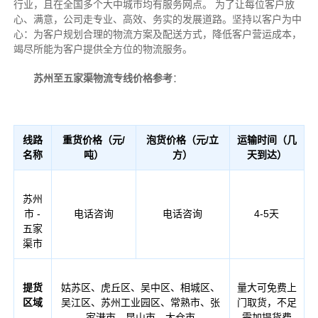
行业，且在全国多个大中城市均有服务网点。 为了让每位客户放
心、满意，公司走专业、高效、务实的发展道路。坚持以客户为中
心：为客户规划合理的物流方案及配送方式，降低客户营运成本，
竭尽所能为客户提供全方位的物流服务。
苏州至五家渠物流专线价格参考
：
线路
重货价格（元/
泡货价格（元/立
运输时间（几
名称
吨）
方）
天到达）
苏州
市 -
电话咨询
电话咨询
4-5天
五家
渠市
提货
姑苏区、虎丘区、吴中区、相城区、
量大可免费上
区域
吴江区、苏州工业园区、常熟市、张
门取货，不足
家港市、昆山市、太仓市
需加提货费