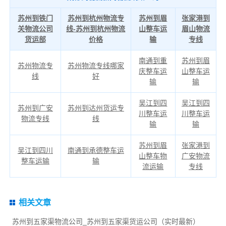
苏州到铁门
苏州到杭州物流专
苏州到眉
张家港到
关物流公司
线-苏州到杭州物流
山整车运
眉山物流
货运部
价格
输
专线
南通到重
苏州到眉
苏州物流专
苏州物流专线哪家
庆整车运
山整车运
线
好
输
输
吴江到四
吴江到四
苏州到广安
苏州到达州货运专
川整车运
川整车运
物流专线
线
输
输
苏州到眉
张家港到
吴江到四川
南通到承德整车运
山整车物
广安物流
整车运输
输
流运输
专线
相关文章
苏州到五家渠物流公司_苏州到五家渠货运公司（实时最新）