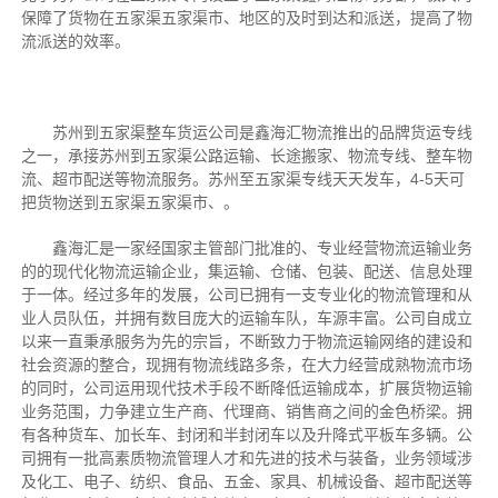
保障了货物在五家渠五家渠市、地区的及时到达和派送，提高了物
流派送的效率。
苏州到五家渠整车货运公司是鑫海汇物流推出的品牌货运专线
之一，承接苏州到五家渠公路运输、长途搬家、物流专线、整车物
流、超市配送等物流服务。苏州至五家渠专线天天发车，4-5天可
把货物送到五家渠五家渠市、。
鑫海汇是一家经国家主管部门批准的、专业经营物流运输业务
的的现代化物流运输企业，集运输、仓储、包装、配送、信息处理
于一体。经过多年的发展，公司已拥有一支专业化的物流管理和从
业人员队伍，并拥有数目庞大的运输车队，车源丰富。公司自成立
以来一直秉承服务为先的宗旨，不断致力于物流运输网络的建设和
社会资源的整合，现拥有物流线路多条，在大力经营成熟物流市场
的同时，公司运用现代技术手段不断降低运输成本，扩展货物运输
业务范围，力争建立生产商、代理商、销售商之间的金色桥梁。拥
有各种货车、加长车、封闭和半封闭车以及升降式平板车多辆。公
司拥有一批高素质物流管理人才和先进的技术与装备，业务领域涉
及化工、电子、纺织、食品、五金、家具、机械设备、超市配送等