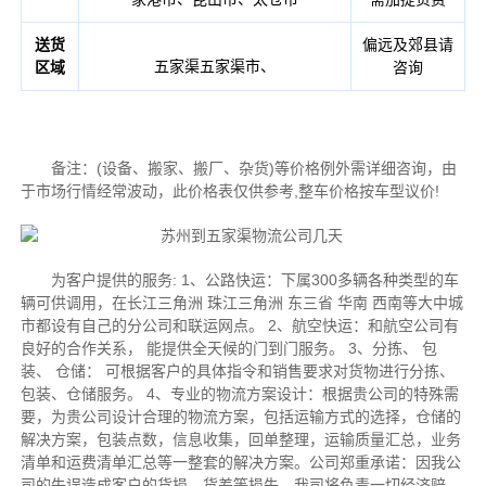
送货
偏远及郊县请
五家渠五家渠市、
区域
咨询
备注：(设备、搬家、搬厂、杂货)等价格例外需详细咨询，由
于市场行情经常波动，此价格表仅供参考,整车价格按车型议价!
为客户提供的服务: 1、公路快运：下属300多辆各种类型的车
辆可供调用，在长江三角洲 珠江三角洲 东三省 华南 西南等大中城
市都设有自己的分公司和联运网点。 2、航空快运：和航空公司有
良好的合作关系， 能提供全天候的门到门服务。 3、分拣、 包
装、 仓储： 可根据客户的具体指令和销售要求对货物进行分拣、
包装、仓储服务。 4、专业的物流方案设计：根据贵公司的特殊需
要，为贵公司设计合理的物流方案，包括运输方式的选择，仓储的
解决方案，包装点数，信息收集，回单整理，运输质量汇总，业务
清单和运费清单汇总等一整套的解决方案。公司郑重承诺：因我公
司的失误造成客户的货损，货差等损失，我司将负责一切经济赔