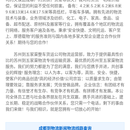
偿，保证您的利益不受任何损害。 备有：4.2米.5.2米.6.2米6.8米
9.6米13米14.6米17.5米等高低栏，平板车多辆。拥有先进的物流
技术与装备，业务领域涉及纺织、化工、电子、家具、食品、设
备、超市配送、原材料及搬家等行业，拥有覆盖各个地区的物流运
行网络，服务客户遍及各地。秉承“安全快捷、文明托运、客户至
上、厚德载物”的服务准则与国内各地多家大型企业建立合作伙伴
关系！期待与您的合作！
苏州到五家渠整车货运公司物流运营部，致力于提供最具性价
比的苏州到五家渠物流专线运输资源、最优质的苏州至五家渠物流
服务。我们的努力都是为了您的满意，我们与您携手并进，共创事
业的辉煌! 服务理念：以人为本，以客为尊，高效、安全、快捷，
使客户的商品创造*高的经济价值!公司宗旨：以质量求生存；由管
理要效益；靠服务求发展；凭信誉做品牌。 企业信念：有团结才有
力量、有信誉才有生存、有竞争才有机遇、有拼搏才有发展。本公
司全体员工愿与社会各界朋友在共生双赢、携手共进的基础上，建
立长期、稳定的战略合作伙伴关系，您只需一个电话，剩下的事由
我们来做！与我们相识，就是您拥有一切放心的开始！
成都到物流新闻物流线路查询