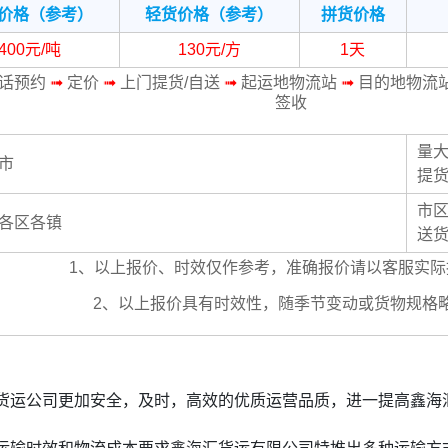
价格（参考）
轻货价格（参考）
拼货价格
400元/吨
130元/方
1天
话预约
➟
定价
➟
上门提货/自送
➟
起运地物流站
➟
目的地物流
签收
量
市
提
市
各区各镇
送
1、以上报价、时效仅作参考，准确报价请以客服实际
2、以上报价具有时效性，随季节变动或货物规格
货运公司更加安全，及时，高效的优质运营品质，进一提高鑫海