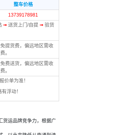
整车价格
13739178981
站
➟
送货上门/自提
➟
验货
大免提货费，偏远地区需收
货费。
区免费送货，偏远地区需收
货费。
报价单为准！
略有浮动！
汇货运品牌竞争力，根据广