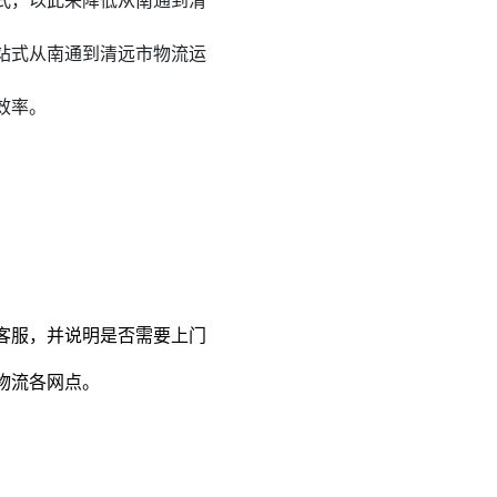
式，以此来降低从南通到
清
站式从南通到清远市物流运
效率。
客服，并说明是否需要上门
物流各网点。