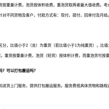
货按重量计费，泡货按体积收费，重泡货取两者最大值收费。考
针对不同货物及客户，付款方式有：现付，提付，回单付及月结
区分，比值小于2（含）为重货（若比值小于1为纯重货），比值
货。重货按重量计费，泡货（轻货）按体积计费，而重泡货可按
吗？可以打包搬运吗？
和送货上门服务，提供打包搬运服务。服务费视具体货物和路程