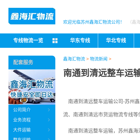
欢迎光临苏州鑫海汇物流公司！
（鑫
专线物流一览
华东专线
华北专线
鑫海汇物流
>
物流新闻
>
配套服务
南通到清远整车运
南通到清远整车运输公司-苏州鑫
公司简介
流、南通到清远市货运物流专线等
业务流程
大件运输
南通到清远整车运输，苏州鑫海汇
整车运输