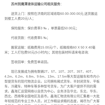
苏州到鹰潭液体运输公司相关服务
：
送货上门：按照在济南的区域收取60.00-300.00元;送货搬运
到楼工人费20元/人；
保险服务：保价费率3 ‰ ，单票最低50.00元；
代收货款：代收费率5 ‰；
搬家运输：纸箱费用15.00元/个，纸箱规格60 X 50 X 40毫
米；工人打包费50元(5小时内)；其他包装材料请来电咨询;
签收回单：免费签单返回。
现已发展成为拥有数辆2T、5T、10T、20T、35T、40T、
4.2m、6.2m、6.8m、9.6m、13m、17.5m等大型运输车和市内小
型提货车的现代物流企业。公司拥有厢式货车、半封闭货车、平板
车、冷藏车、特种车等多种型号货车，为广大客户提供不同的需
求。鑫海汇运营网络以自贡为中心，业务涉及华北、东北、华东、
西北、西南等全国地区及县市。鑫海汇物流有限公司汇集着一大批
年轻规范的专业工作人员，对工作精益求精的态度，竭尽为广大客