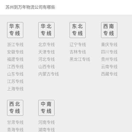
苏州到万年物流公司有哪些
华东
华北
东北
西南
专线
专线
专线
专线
浙江专线
北京专线
辽宁专线
重庆专线
安徽专线
天津专线
吉林专线
四川专线
福建专线
河北专线
黑龙江专线
贵州专线
江西专线
山西专线
云南专线
山东专线
内蒙古专线
西藏专线
江苏专线
上海专线
西北
中南
专线
专线
甘肃专线
河南专线
青海专线
湖南专线