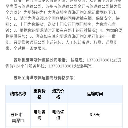
鑫海汇物流鹰潭专线价格优惠，运货及时，欢迎来电咨询苏州
至鹰潭液体运输公司，苏州液体运输公司金开液体运输公司将为您
全力以赴!
为更好的为广大客商服务鑫海汇物流承诺做到以下几
点：1、随时为客商调派全国各地的回程运输车辆，保证安全，快
捷；2、上门为你提货，送货上门实行门到门服务，为你省心省
钱；3、根据你的要求随时汇报车在路上的行驶情况；4、为你的货
物提供保险；5、客商如有其它要求鑫海汇物流尽可能的一一做
到。只要您拨通我公司电话包装、人工装卸搬运、取货、送货到
家、全过程一条龙服务。
苏州到鹰潭液体运输公司电话
：
黎经理：13739178981(发货
询价)
24小时服务热线：13739178981(物流寻踪)
苏州至鹰潭液体运输专线价格
参考：
重货价
泡货价
线路名称
运输时间
格
格
电话咨
电话咨
苏州市 -
3-5天
询
询
鹰潭市