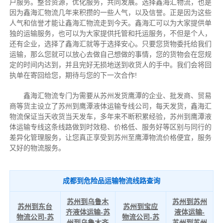
户服务。整合资源，优化服务，共同发展。选择鑫海汇物流，也是
因为鑫海汇物流几年来积攒的一些人气，以及信誉。正是因为这些
人气和信誉才能让鑫海汇物流走到今天。鑫海汇可以为大家提供单
独的运输服务，也可以为大家提供托管和托运服务，不但是个人，
还有企业，选择了鑫海汇就等于选择安心。只要您货物委托给我们
运输，那么您就可以放心去做自己想做的事情，您的货物会在您规
定的时间内达到，并且完好无损地送到收货人的手中。我们会将回
执单在寄回给您，期待与您的下一次合作!
鑫海汇
物流
专门为需要从苏州发货鹰潭的企业、批发商、贸易
商等货主设立了苏州到鹰潭液体运输专线公司，每天发货，鑫海汇
物流保证当天收货当天发车，多年来不断积累经验，苏州到鹰潭液
体运输专线这条线路做到时效稳、价格低、服务好等区别与同行的
差异化管理服务，让您真正享受到苏州至鹰潭物流价格便宜，服务
又好的物流服务。
成都到危险品运输物流线路查询
苏州到乌鲁木
苏州到苏州
苏州到东台
苏州到宝应
齐液体运输-苏
液体运输-
物流公司-苏
物流公司-苏
州到乌鲁木齐
苏州到苏州