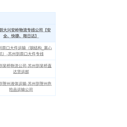
到大兴安岭物流专线公司【安
全、快捷、限日达】
到周口大件运输（钢结构_离心
机）-苏州到周口大件专线
到吴桥物流公司-苏州到吴桥直
达货运部
到贺州液体运输-苏州到贺州危
险品运输公司