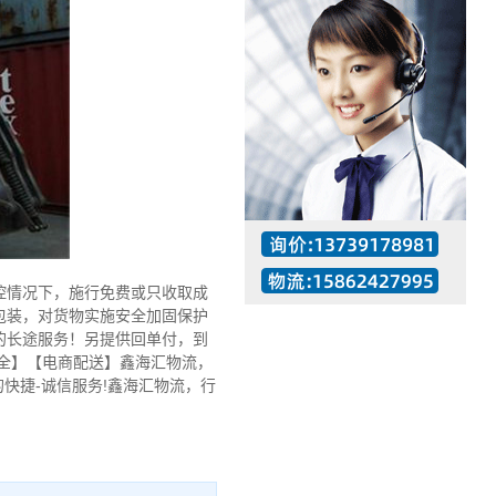
情况下，施行免费或只收取成
包装，对货物实施安全加固保护
的长途服务！另提供回单付，到
全】【电商配送】鑫海汇物流，
快捷-诚信服务!鑫海汇物流，行
工作时间：07:30 – – 23:30
值班座机：137-3917-8981