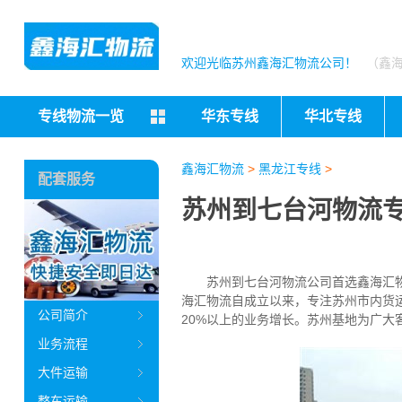
欢迎光临苏州鑫海汇物流公司！
（鑫
专线物流一览
华东专线
华北专线
鑫海汇物流
>
黑龙江专线
>
配套服务
苏州到七台河物流
苏州到七台河物流公司首选鑫海汇物流(
海汇物流自成立以来，专注苏州市内货
公司简介
20%以上的业务增长。苏州基地为广大
业务流程
大件运输
整车运输