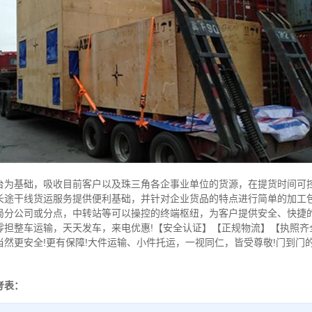
基础，吸收目前客户以及珠三角各企事业单位的货源，在提货时间可控
长途干线货运服务提供便利基础，并针对企业货品的特点进行简单的加工
局分公司或分点，中转站等可以操控的终端枢纽，为客户提供安全、快捷
零担整车运输，天天发车，来电优惠!【安全认证】【正规物流】【执照齐
然更安全!更有保障!大件运输、小件托运，一视同仁，皆受尊敬!门到门的
考表：