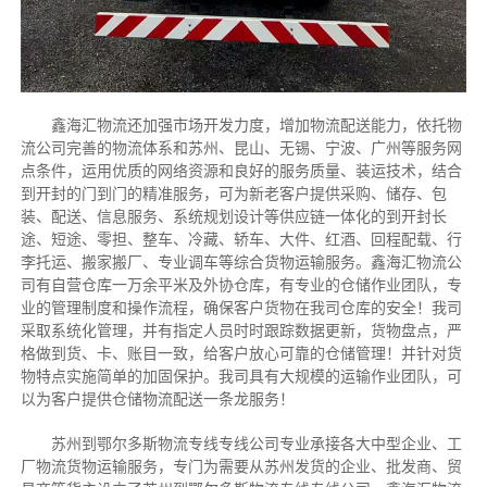
鑫海汇物流还加强市场开发力度，增加物流配送能力，依托物
流公司完善的物流体系和苏州、昆山、无锡、宁波、广州等服务网
点条件，运用优质的网络资源和良好的服务质量、装运技术，结合
到开封的门到门的精准服务，可为新老客户提供采购、储存、包
装、配送、信息服务、系统规划设计等供应链一体化的到开封长
途、短途、零担、整车、冷藏、轿车、大件、红酒、回程配载、行
李托运、搬家搬厂、专业调车等综合货物运输服务。鑫海汇物流公
司有自营仓库一万余平米及外协仓库，有专业的仓储作业团队，专
业的管理制度和操作流程，确保客户货物在我司仓库的安全！我司
采取系统化管理，并有指定人员时时跟踪数据更新，货物盘点，严
格做到货、卡、账目一致，给客户放心可靠的仓储管理！并针对货
物特点实施简单的加固保护。我司具有大规模的运输作业团队，可
以为客户提供仓储物流配送一条龙服务！
苏州到鄂尔多斯物流专线专线公司专业承接各大中型企业、工
厂物流货物运输服务，专门为需要从苏州发货的企业、批发商、贸