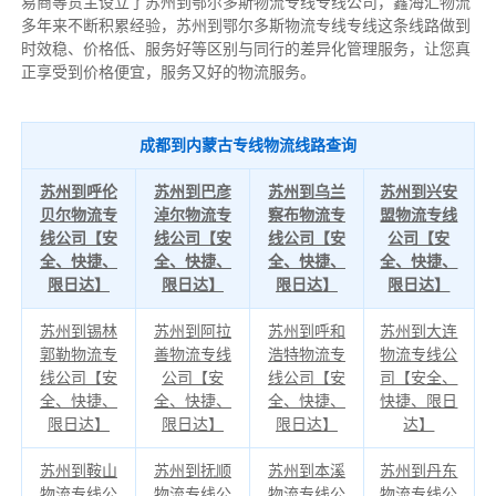
易商等货主设立了苏州到鄂尔多斯物流专线专线公司，鑫海汇物流
多年来不断积累经验，苏州到鄂尔多斯物流专线专线这条线路做到
时效稳、价格低、服务好等区别与同行的差异化管理服务，让您真
正享受到价格便宜，服务又好的物流服务。
成都到内蒙古专线物流线路查询
苏州到呼伦
苏州到巴彦
苏州到乌兰
苏州到兴安
贝尔物流专
淖尔物流专
察布物流专
盟物流专线
线公司【安
线公司【安
线公司【安
公司【安
全、快捷、
全、快捷、
全、快捷、
全、快捷、
限日达】
限日达】
限日达】
限日达】
苏州到锡林
苏州到阿拉
苏州到呼和
苏州到大连
郭勒物流专
善物流专线
浩特物流专
物流专线公
线公司【安
公司【安
线公司【安
司【安全、
全、快捷、
全、快捷、
全、快捷、
快捷、限日
限日达】
限日达】
限日达】
达】
苏州到鞍山
苏州到抚顺
苏州到本溪
苏州到丹东
物流专线公
物流专线公
物流专线公
物流专线公