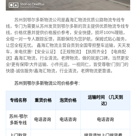
苏州到鄂尔多斯物流公司是鑫海汇物流优质公路物流专线专
线，专门为需要从苏州发货到鄂尔多斯的货主提供优质物流专线专
线，价格优惠并提供价格报价参考，安全快捷，损坏100%理赔，
全程一对一专人跟踪反馈，高额保险为您护航，保姆式贴心服务，
让您全程无忧。
鑫海汇物流主营自贡到全国零担整车运输，天天发
车，来电优惠!【安全认证】【正规物流】【执照齐全】【电商配
送】鑫海汇物流，行业清流。老牌物流，做的就是口碑，当然更安
全!更有保障!大件运输、小件托运，一视同仁，皆受尊敬!门到门的
快捷-诚信服务!鑫海汇物流，行业清流，老牌物流更靠谱。
苏州到鄂尔多斯物流公司价格参考
：
运输时间 （几天到
专线名称
重货价格
泡货价格
达）
苏州-鄂尔
电话咨询
电话咨询
电话咨询
多斯专线
上门取货
提货须加上门提货费，