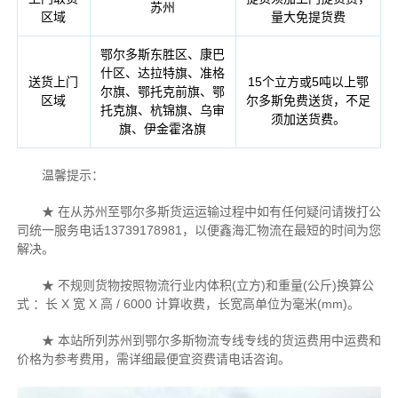
苏州
区域
量大免提货费
鄂尔多斯东胜区、康巴
什区、达拉特旗、准格
送货上门
15个立方或5吨以上鄂
尔旗、鄂托克前旗、鄂
区域
尔多斯免费送货，不足
托克旗、杭锦旗、乌审
须加送货费。
旗、伊金霍洛旗
温馨提示：
★ 在从苏州至鄂尔多斯货运运输过程中如有任何疑问请拨打公
司统一服务电话13739178981，以便鑫海汇物流在最短的时间为您
解决。
★ 不规则货物按照物流行业内体积(立方)和重量(公斤)换算公
式 ：长 X 宽 X 高 / 6000 计算收费，长宽高单位为毫米(mm)。
★ 本站所列苏州到鄂尔多斯物流专线专线的货运费用中运费和
价格为参考费用，需详细最便宜资费请电话咨询。