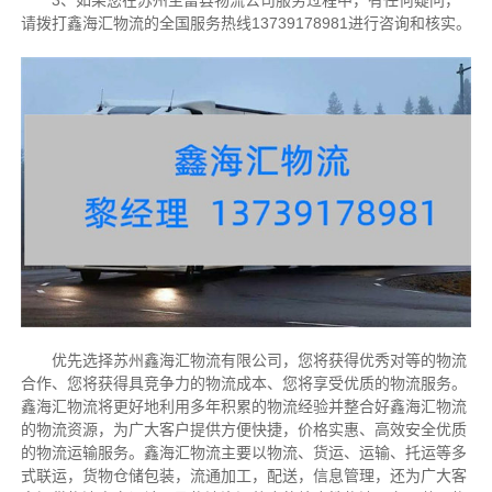
3、如果您在苏州至富县物流公司服务过程中，有任何疑问，
请拨打鑫海汇物流的全国服务热线13739178981进行咨询和核实。
优先选择苏州鑫海汇物流有限公司，您将获得优秀对等的物流
合作、您将获得具竞争力的物流成本、您将享受优质的物流服务。
鑫海汇物流将更好地利用多年积累的物流经验并整合好鑫海汇物流
的物流资源，为广大客户提供方便快捷，价格实惠、高效安全优质
的物流运输服务。鑫海汇物流主要以物流、货运、运输、托运等多
式联运，货物仓储包装，流通加工，配送，信息管理，还为广大客