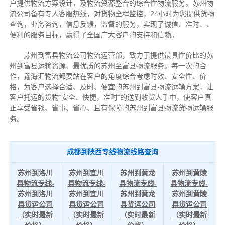
户提供物流方案设计，及物流资源整合的综合性物流服务。苏州物
流公司备有专人客服热线，对货物全程监控，24小时为您提供货物
查询，业务咨询，信息反馈，监督的服务，实现了诚信、准时、、
便利的服务目标，赢得了全国广大客户的支持和信赖。
苏州到富县物流公司物流运营部，致力于提供最具性价比的苏
州到富县运输资源、最优质的苏州至富县物流服务。每一次的合
作，鑫海汇物流都要站在客户的角度综合考虑时效、安全性、价
格，为客户选择合适、及时、便宜的苏州到富县物流运输方案，让
客户托运的货物“安全、快捷，准时”的送到收货人手中，使客户真
正享受省钱、省事、省心、且有保障的苏州到富县物流货物运输服
务。
成都到陕西专线物流线路查询
苏州到洛川
苏州到宜川
苏州到黄龙
苏州到黄陵
县物流专线-
县物流专线-
县物流专线-
县物流专线-
苏州到洛川
苏州到宜川
苏州到黄龙
苏州到黄陵
县货运公司
县货运公司
县货运公司
县货运公司
（实时最新
（实时最新
（实时最新
（实时最新