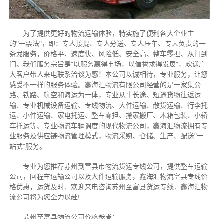
为了提供更好的物流运输体验，特实施了便利各大企业主
的"一票法"，即：专人接提、专人分送、专人压车、专人负责的一
条龙服务，价格平、速度快、风险低、安全高、整车零担、从门到
门。我们服务宗旨是"以服务赢得市场，以信誉求得发展"，欢迎广
大客户带人来电联系洽谈为感！本公司以诚相待，专业服务，让您
感受不一样的服务体验。鑫海汇物流有限公司经营的是一家集公
路、铁路、航空和海运为一体，专业从事长途、短途货物往返运
输、专业机械设备运输、专线物流、大件运输、散货运输、行李托
运、小件运输、家电托运、整车零担、搬家搬厂、木箱包装、小轿
车托运等、专业物流车辆调度的现代物流公司，鑫海汇物流拥有专
业服务及供应链物流管理模式，物流采购、仓储、生产、配送"一
站式"服务。
专业为您推荐苏州到富县市物流货运专线公司，提供整车运输
公司，回程车运输公司以及大件运输服务，鑫海汇物流富县专线价
格优惠，运货及时，欢迎来电咨询苏州至富县货运专线，鑫海汇物
流公司将为您全力以赴!
苏州至富县物流公司价格参考：