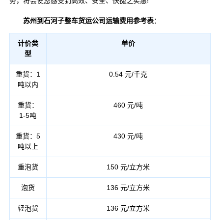
务，将会使您感受到高效、安全、快捷之实惠!
苏州到石河子整车货运公司运输费用参考表
：
计价类
单价
型
重货：1
0.54 元/千克
吨以内
重货：
460 元/吨
1-5吨
重货：5
430 元/吨
吨以上
重泡货
150 元/立方米
泡货
136 元/立方米
轻泡货
136 元/立方米