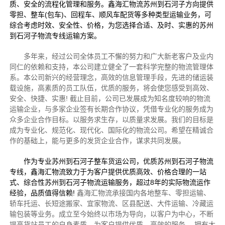
质、安全的流程化管理和服务。鑫海汇物流苏州到石河子方向提供
零担、整车(包车)、回程车、顺风车配货等多种类型运输业务，可
综合考虑时效、安全性、价格，为您选择合适、及时、实惠的苏州
到石河子物流专线运输方案。
多年来，经过公司全体员工不懈的努力和广大新老客户及业内
同仁的依赖和支持，本公司建立健全了一套科学完整的物流管理体
系。本公司新兴的经营理念，高效的信息管理手段，先进的储运装
载设施，高素质的员工队伍，优质的服务，将会使您感受到高效、
安全、快捷、实惠! 截止目前，公司已发展成为知名度较响的物流
运输企业，与多家企业签有长期合作协议，凭借专业化的服务成为
众多企业合作目标。以服务求生存，以质量求发展。我们的目标是
成为专业化、规范化、现代化、国际化的物流公司。希望在精诚合
作的基础上，能与更多的发货企业合作，谋求共同发展。
作为专业苏州到石河子整车货运公司，优质苏州到石河子物流
专线，鑫海汇物流致力于为客户提供优质高效、价格合理的一站
式、综合性苏州到石河子物流运输服务，超过8年的实际物流运作
经验，品质值得信赖!
鑫海汇物流承接国内各地整车、零担运输、
轿车托运、长短途搬家、宜家物流、区县配送、大件运输、冷藏运
输包装等业务。成立至今始终以市场为导向，以客户为中心，不断
提高货站员工的自身素质。为客户提供优质、高效的服务。 拥有大