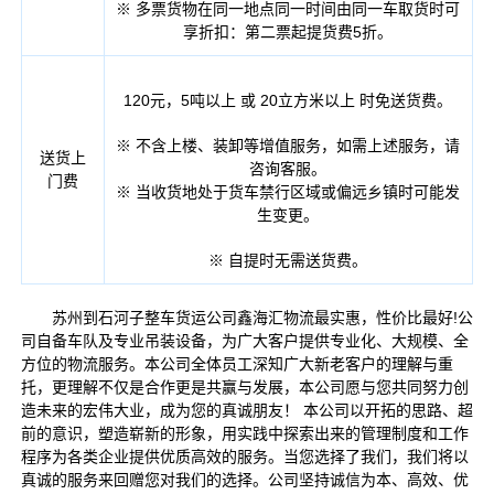
※ 多票货物在同一地点同一时间由同一车取货时可
享折扣：第二票起提货费5折。
120元，5吨以上 或 20立方米以上 时免送货费。
※ 不含上楼、装卸等增值服务，如需上述服务，请
送货上
咨询客服。
门费
※ 当收货地处于货车禁行区域或偏远乡镇时可能发
生变更。
※ 自提时无需送货费。
苏州到石河子整车货运公司鑫海汇物流最实惠，性价比最好!公
司自备车队及专业吊装设备，为广大客户提供专业化、大规模、全
方位的物流服务。本公司全体员工深知广大新老客户的理解与重
托，更理解不仅是合作更是共赢与发展，本公司愿与您共同努力创
造未来的宏伟大业，成为您的真诚朋友！ 本公司以开拓的思路、超
前的意识，塑造崭新的形象，用实践中探索出来的管理制度和工作
程序为各类企业提供优质高效的服务。当您选择了我们，我们将以
真诚的服务来回赠您对我们的选择。公司坚持诚信为本、高效、优