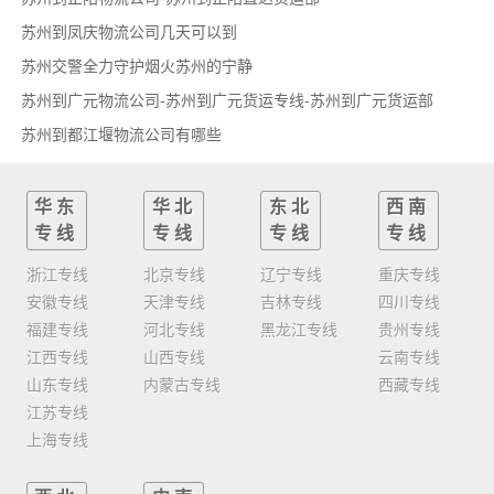
苏州到凤庆物流公司几天可以到
苏州交警全力守护烟火苏州的宁静
苏州到广元物流公司-苏州到广元货运专线-苏州到广元货运部
苏州到都江堰物流公司有哪些
华东
华北
东北
西南
专线
专线
专线
专线
浙江专线
北京专线
辽宁专线
重庆专线
安徽专线
天津专线
吉林专线
四川专线
福建专线
河北专线
黑龙江专线
贵州专线
江西专线
山西专线
云南专线
山东专线
内蒙古专线
西藏专线
江苏专线
上海专线