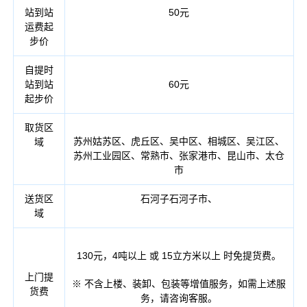
站到站
50元
运费起
步价
自提时
站到站
60元
起步价
取货
区
苏州
姑苏区、虎丘区、吴中区、相城区、吴江区、
域
苏州工业园区、常熟市、张家港市、昆山市、太仓
市
送货
区
石河子石河子市、
域
130元，4吨以上 或 15立方米以上 时免提货费。
上门提
※ 不含上楼、装卸、包装等增值服务，如需上述服
货费
务，请咨询客服。