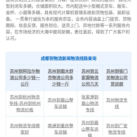
型封闭车多辆，仓储面积较大。市内配送中小型厢式货车、敞车、
金杯、小面等多辆，具有现代计算机管理系统和货物包装、装卸设
备。 一贯奉行诚信为本的服务宗旨，业务内容涵盖上门提货、货物
跟踪、信息反馈、服务到位、送货上门、异地付款等一系列服务内
容，在市场经济的大潮中披风斩棘，勇往直前，得到了广大客户的
认可。
成都到物流新闻物流线路查询
苏州到阿拉尔物
苏州到图木舒
苏州到五
苏州到铁门
流公司多少钱一
克物流公司多
家渠物流
关物流公司
公斤
少钱一斤
公司几天
货运部
苏州到杭州物流
张家港到
苏州到眉山整
苏州物流专
专线-苏州到杭州
眉山物流
车运输
线
物流价格
专线
苏州到眉
苏州物流专线哪
南通到重庆整
苏州到广安
山整车运
家好
车运输
物流专线
输