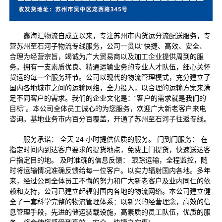
鑫海汇物流自成立以来，专注苏州
市内货运分流配送服务，专
营苏州至石河子物流专线服务，公司一贯以“快捷、高效、安全、
合理为经营宗旨，竭诚为广大贸易商以及加工企业提供周到的服
务。拥有一支素质优良、精通运输业务的专业人才队伍，细心关怀
货运的每一个服务环节。公司以现代的物流管理模式，充分建立了
国内各地城市之间的运输网络，全力投入，以合理的运输方案来满
足不同客户的需求。我们的企业文化是：“客户的需求就是我们的
目标”。本公司全体员工诚心的为您服务，欢迎广大新老客户来电
咨询。基地业务市内百分百覆盖，开通了苏州至石河子往返专线。
服务承诺： 全天 24 小时提供优质的服务。 门到门服务： 在
指定时间内到达客户要求的提货地点，免费上门提货，快速送达客
户指定目的地。 及时准确的信息反馈： 跟踪运输，全程监控，随
时将运输情况准确反馈给每一位客户。以实力辐射国内各地。多年
来，经过公司全体员工不懈的努力和广大新老客户及业内同仁的依
赖和支持，公司已建立起辐射国内各地的物流网络。本公司建立健
全了一套科学完整的物流管理体系：以新兴的经营理念，高效的信
息管理手段，先进的储运装载设施，高素质的员工队伍，优质的服