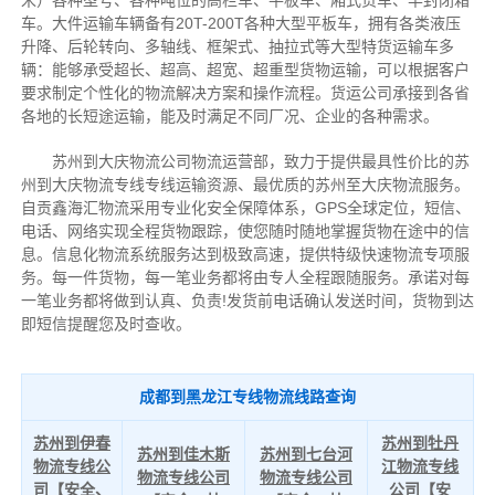
车。大件运输车辆备有20T-200T各种大型平板车，拥有各类液压
升降、后轮转向、多轴线、框架式、抽拉式等大型特货运输车多
辆：能够承受超长、超高、超宽、超重型货物运输，可以根据客户
要求制定个性化的物流解决方案和操作流程。货运公司承接到各省
各地的长短途运输，能及时满足不同厂况、企业的各种需求。
苏州到大庆物流公司物流运营部，致力于提供最具性价比的苏
州到大庆物流专线专线运输资源、最优质的苏州至大庆物流服务。
自贡鑫海汇物流采用专业化安全保障体系，GPS全球定位，短信、
电话、网络实现全程货物跟踪，使您随时随地掌握货物在途中的信
息。信息化物流系统服务达到极致高速，提供特级快速物流专项服
务。每一件货物，每一笔业务都将由专人全程跟随服务。承诺对每
一笔业务都将做到认真、负责!发货前电话确认发送时间，货物到达
即短信提醒您及时查收。
成都到黑龙江专线物流线路查询
苏州到伊春
苏州到牡丹
苏州到佳木斯
苏州到七台河
物流专线公
江物流专线
物流专线公司
物流专线公司
司【安全、
公司【安