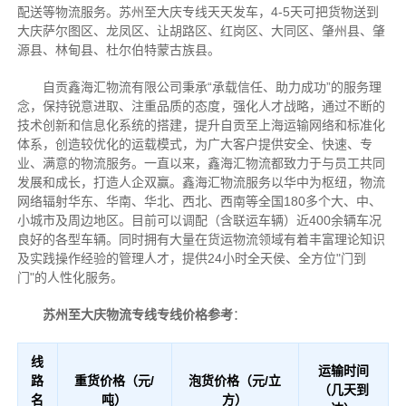
配送等物流服务。苏州至大庆专线天天发车，4-5天可把货物送到
大庆萨尔图区、龙凤区、让胡路区、红岗区、大同区、肇州县、肇
源县、林甸县、杜尔伯特蒙古族县。
自贡鑫海汇物流有限公司秉承“承载信任、助力成功”的服务理
念，保持锐意进取、注重品质的态度，强化人才战略，通过不断的
技术创新和信息化系统的搭建，提升自贡至上海运输网络和标准化
体系，创造较优化的运载模式，为广大客户提供安全、快速、专
业、满意的物流服务。一直以来，鑫海汇物流都致力于与员工共同
发展和成长，打造人企双赢。鑫海汇物流服务以华中为枢纽，物流
网络辐射华东、华南、华北、西北、西南等全国180多个大、中、
小城市及周边地区。目前可以调配（含联运车辆）近400余辆车况
良好的各型车辆。同时拥有大量在货运物流领域有着丰富理论知识
及实践操作经验的管理人才，提供24小时全天侯、全方位"门到
门"的人性化服务。
苏州至大庆物流专线专线价格参考
：
线
运输时间
路
重货价格（元/
泡货价格（元/立
（几天到
名
吨）
方）