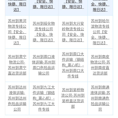
【安全、快
【安全、快
快捷、限日
全、快捷、
捷、限日达】
捷、限日达】
达】
限日达】
苏州到黑河
苏州到哈尔
苏州到绥化物
苏州到大兴安
物流专线公
滨物流专线
流专线公司
岭物流专线公
司【安全、
公司【安
【安全、快
司【安全、快
快捷、限日
全、快捷、
捷、限日达】
捷、限日达】
达】
限日达】
苏州到周口大
苏州到肃宁
苏州到周口液
苏州到南皮
件运输（钢结
物流公司-
体运输-苏州到
物流公司-苏
构_离心机）-
苏州到肃宁
周口危险品运
州到南皮直
苏州到周口大
直达货运部
输公司
达货运部
件专线
苏州到达州
苏州到九江大
苏州到南通
苏州到吴桥物
液体运输-
件运输（钢结
液体运输-苏
流公司-苏州到
苏州到达州
构_离心机）-
州到南通危
吴桥直达货运
危险品运输
苏州到九江大
险品运输公
部
公司
件专线
司