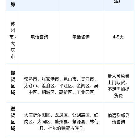
达）
称
苏
州
市 -
电话咨询
电话咨询
4-5天
大
庆
市
提
量大可免费
常熟市、张家港市、昆山市、吴江市、
货
上门取货，
太仓市、沧浪区、平江区、金阊区、吴
区
不足需加提
中区、相城区、高新区、工业园区
域
货费
送
大庆萨尔图区、龙凤区、让胡路区、红
货
偏远及郊县
岗区、大同区、肇州县、肇源县、林甸
区
请咨询
县、杜尔伯特蒙古族县
域