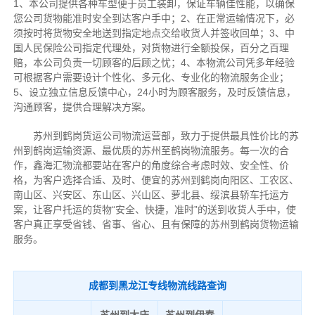
1、本公司提供各种车型便于员工装卸，保证车辆佳性能，以确保
您公司货物能准时安全到达客户手中；2、在正常运输情况下，必
须按时将货物安全地送到指定地点交给收货人并签收回单；3、中
国人民保险公司指定代理处，对货物进行全额投保，百分之百理
赔，本公司负责一切顾客的后顾之忧；4、本物流公司凭多年经验
可根据客户需要设计个性化、多元化、专业化的物流服务企业；
5、设立独立信息反馈中心，24小时为顾客服务，及时反馈信息，
沟通顾客，提供合理解决方案。
苏州到鹤岗货运公司物流运营部，致力于提供最具性价比的苏
州到鹤岗运输资源、最优质的苏州至鹤岗物流服务。每一次的合
作，鑫海汇物流都要站在客户的角度综合考虑时效、安全性、价
格，为客户选择合适、及时、便宜的苏州到鹤岗向阳区、工农区、
南山区、兴安区、东山区、兴山区、萝北县、绥滨县轿车托运方
案，让客户托运的货物“安全、快捷，准时”的送到收货人手中，使
客户真正享受省钱、省事、省心、且有保障的苏州到鹤岗货物运输
服务。
成都到黑龙江专线物流线路查询