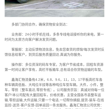
多部门协同合作，确保货物安全到达：
业务部：24小时手机在线，多条专线电话接听你的来电，第一
时间为太原方向客户解决发货问题。
客服部：主动反馈物流信息，免去您查货的烦恼!每次发货时反
馈信息给客户，到货后服务质量回访,真诚为你服务。
操作部：多位资深的码车专家，为客户节省成本，回程车资源
第一时间让客户享有，高栏平板箱车,总有适合你货物运输的车型。
鑫海汇物流备有4.2米，6.8、9.6，11，13，17平板高栏车各
种车辆高低板、大吨位半挂等各种吨位车型车辆。大件，小件，整
车，零担〖整车直达,零担专线〗。公司服务宗旨：真诚对待每一位
客户!本公司配有大量回程车，价格优惠，主营全国各市县整车运
输,零担运输,大件运输,只要一个电话,一切帮你搞掂,提货-装车-在线
监控-送货-客户反馈-回单返回一条龙服务。鑫海汇物流公司优势：