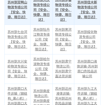
苏州到大庆
苏州到伊春
苏州到双鸭山
苏州到佳木斯
物流专线公
物流专线公
物流专线公司
物流专线公司
司【安全、
司【安全、
【安全、快
【安全、快
快捷、限日
快捷、限日
捷、限日达】
捷、限日达】
达】
达】
苏州到牡丹
苏州到黑河
苏州到七台河
苏州到绥化物
江物流专线
物流专线公
物流专线公司
流专线公司
公司【安
司【安全、
【安全、快
【安全、快
全、快捷、
快捷、限日
捷、限日达】
捷、限日达】
限日达】
达】
苏州到哈尔
苏州到大兴安
苏州到肃宁
苏州到周口液
滨物流专线
岭物流专线公
物流公司-
体运输-苏州到
公司【安
司【安全、快
苏州到肃宁
周口危险品运
全、快捷、
捷、限日达】
直达货运部
输公司
限日达】
苏州到周口大
苏州到达州
苏州到九江大
苏州到南皮
件运输（钢结
液体运输-
件运输（钢结
物流公司-
构_离心机）-
苏州到达州
构_离心机）-
苏州到南皮
苏州到周口大
危险品运输
苏州到九江大