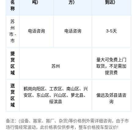
名
吨）
方）
到达）
称
苏
州
电话咨询
电话咨询
3-5天
市 -
市
提
量大可免费上门
货
苏州
取货，不足需加
区
提货费
域
送
鹤岗向阳区、工农区、南山区、兴
货
安区、东山区、兴山区、萝北县、
偏远及郊县请咨
区
绥滨县
询
域
备注：(设备、搬家、搬厂、杂货)等价格例外需详细咨询，由于市
场行情经常波动，此价格表仅供参考，整车价格按车型议价!